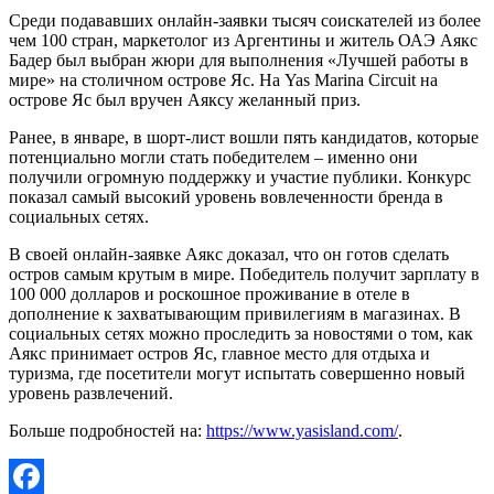
Среди подававших онлайн-заявки тысяч соискателей из более
чем 100 стран, маркетолог из Аргентины и житель ОАЭ Аякс
Бадер был выбран жюри для выполнения «Лучшей работы в
мире» на столичном острове Яс. На Yas Marina Circuit на
острове Яс был вручен Аяксу желанный приз.
Ранее, в январе, в шорт-лист вошли пять кандидатов, которые
потенциально могли стать победителем – именно они
получили огромную поддержку и участие публики. Конкурс
показал самый высокий уровень вовлеченности бренда в
социальных сетях.
В своей онлайн-заявке Аякс доказал, что он готов сделать
остров самым крутым в мире. Победитель получит зарплату в
100 000 долларов и роскошное проживание в отеле в
дополнение к захватывающим привилегиям в магазинах. В
социальных сетях можно проследить за новостями о том, как
Аякс принимает остров Яс, главное место для отдыха и
туризма, где посетители могут испытать совершенно новый
уровень развлечений.
Больше подробностей на:
https://www.yasisland.com/
.