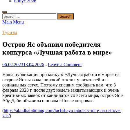
Бонус 2026
Search
for:
Main Menu
Туризм
Остров Яс объявил победителя
конкурса «Лучшая работа в мире»
06.02.2023
13.04.2026
-
Leave a Comment
Наша публикация про конкурс «Лучшая работа в мире» на
острове Яс вызвала широкий отклик у читателей и в
социальных сетях. Поэтому спешим сообщить вам, что 3
февраля 2023 г. после двух недель захватывающих и очень
креативных заявок от кандидатов со всего мира, остров Яс в
Абу-Даби объявила о новом «После острова».
(
https://abudhabitiming.com/luchshaya-rabota-v-mire-na-ostrove-
yas/
)