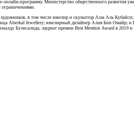
ю онлайн-программу. Министерство общественного развития уже
и ограничениями.
 художников, в том числе ювелир и скульптор Азза Аль Кубайси
ница Alserkal Jewellery; ювелирный дизайнер Алия Бин Омайр; и 
алду Буэнсалида, лауреат премии Best Mention Award в 2019 и 