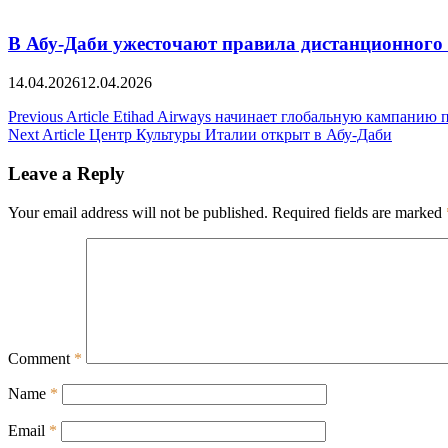
В Абу-Даби ужесточают правила дистанционного
14.04.2026
12.04.2026
Post
Previous Article
Etihad Airways начинает глобальную кампанию 
Next Article
Центр Культуры Италии открыт в Абу-Даби
navigation
Leave a Reply
Your email address will not be published.
Required fields are marked
Comment
*
Name
*
Email
*