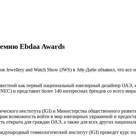
емию Ebdaa Awards
в Jewellery and Watch Show (JWS) в Абу-Даби объявил, что вс
звестной как первый национальный ювелирный дизайнер ОАЭ, я
EC) и представит более 140 интересных брендов со всего мира
ческого института (IGI) и Министерства общественного развит
ам возможность войти в мир ювелирных украшений и предостави
ть открыта для граждан ОАЭ, а также для всех других национал
Международный геммологический институт (IGI) проведет курс 