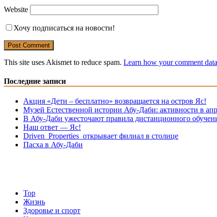
Website
Хочу подписаться на новости!
This site uses Akismet to reduce spam.
Learn how your comment data 
Последние записи
Акция «Дети – бесплатно» возвращается на остров Яс!
Музей Eстественной истории Абу-Даби: активности в апр
В Абу-Даби ужесточают правила дистанционного обучен
Наш ответ — Яс!
Driven Properties открывает филиал в столице
Пасха в Абу-Даби
Top
Жизнь
Здоровье и спорт