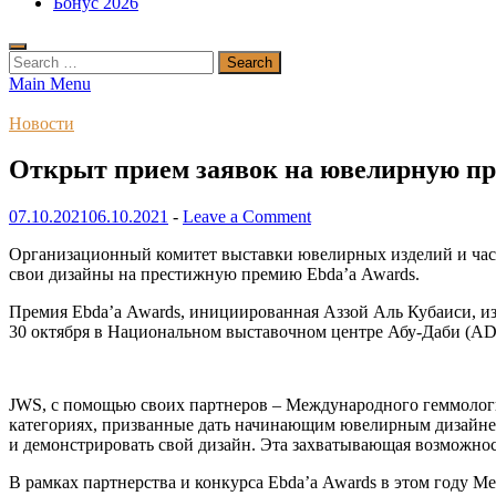
Бонус 2026
Search
for:
Main Menu
Новости
Открыт прием заявок на ювелирную пр
07.10.2021
06.10.2021
-
Leave a Comment
Организационный комитет выставки ювелирных изделий и часо
свои дизайны на престижную премию Ebda’a Awards.
Премия Ebda’a Awards, инициированная Аззой Аль Кубаиси, и
30 октября в Национальном выставочном центре Абу-Даби (ADN
JWS, с помощью своих партнеров – Международного геммологи
категориях, призванные дать начинающим ювелирным дизайнер
и демонстрировать свой дизайн. Эта захватывающая возможнос
В рамках партнерства и конкурса Ebda’a Awards в этом году 