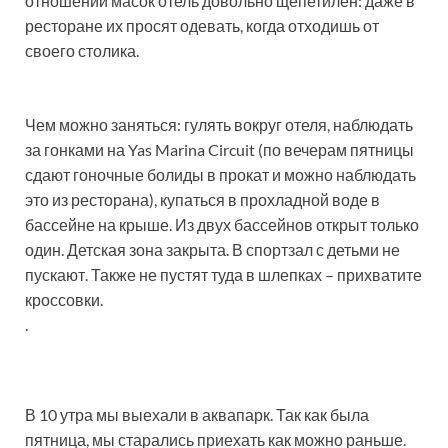
отношении масок отель довольно щепетилен: даже в
ресторане их просят одевать, когда отходишь от
своего столика.
Чем можно заняться: гулять вокруг отеля, наблюдать
за гонками на Yas Marina Circuit (по вечерам пятницы
сдают гоночные болиды в прокат и можно наблюдать
это из ресторана), купаться в прохладной воде в
бассейне на крыше. Из двух бассейнов открыт только
один. Детская зона закрыта. В спортзал с детьми не
пускают. Также не пустят туда в шлепках – прихватите
кроссовки.
.
В 10 утра мы выехали в аквапарк. Так как была
пятница, мы старались приехать как можно раньше.