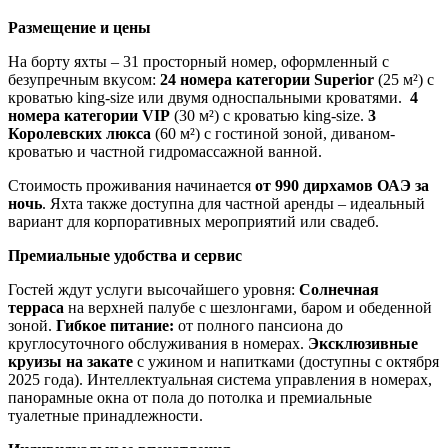
Размещение и цены
На борту яхты – 31 просторный номер, оформленный с
безупречным вкусом:
24 номера категории Superior
(25 м²) с
кроватью king-size или двумя односпальными кроватями.
4
номера категории VIP
(30 м²) с кроватью king-size.
3
Королевских люкса
(60 м²) с гостиной зоной, диваном-
кроватью и частной гидромассажной ванной.
Стоимость проживания начинается
от 990 дирхамов ОАЭ за
ночь
. Яхта также доступна для частной аренды – идеальный
вариант для корпоративных мероприятий или свадеб.
Премиальные удобства и сервис
Гостей ждут услуги высочайшего уровня:
Солнечная
терраса
на верхней палубе с шезлонгами, баром и обеденной
зоной.
Гибкое питание:
от полного пансиона до
круглосуточного обслуживания в номерах.
Эксклюзивные
круизы на закате
с ужином и напитками (доступны с октября
2025 года). Интеллектуальная система управления в номерах,
панорамные окна от пола до потолка и премиальные
туалетные принадлежности.