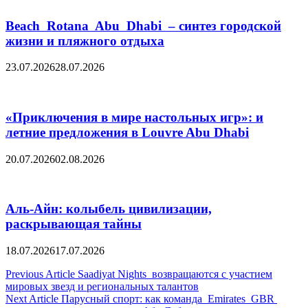
Beach Rotana Abu Dhabi – синтез городской
жизни и пляжного отдыха
23.07.2026
28.07.2026
«Приключения в мире настольных игр»: и
летние предложения в Louvre Abu Dhabi
20.07.2026
02.08.2026
Аль-Айн: колыбель цивилизации,
раскрывающая тайны
18.07.2026
17.07.2026
Post
Previous Article
Saadiyat Nights возвращаются с участием
мировых звезд и региональных талантов
navigation
Next Article
Парусный спорт: как команда Emirates GBR