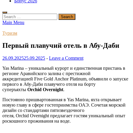
Бонус 2026
Search
for:
Main Menu
Туризм
Первый плавучий отель в Абу-Даби
26.09.2025
25.09.2025
-
Leave a Comment
Yas Marina – уникальный курорт и единственная пристань в
регионе Аравийского залива с престижной
аккредитацией Five Gold Anchor Platinum, объявили о запуске
первого в Абу-Даби плавучего отеля на борту
суперъяхты
Orchid Overnight
.
Постоянно пришвартованная в Yas Marina, яхта открывает
новую главу в сфере гостеприимства ОАЭ. Сочетая морской
дизайн со стандартами пятизвездочного
отеля, Orchid Overnight предлагает гостям уникальный опыт
роскошного проживания на воде.