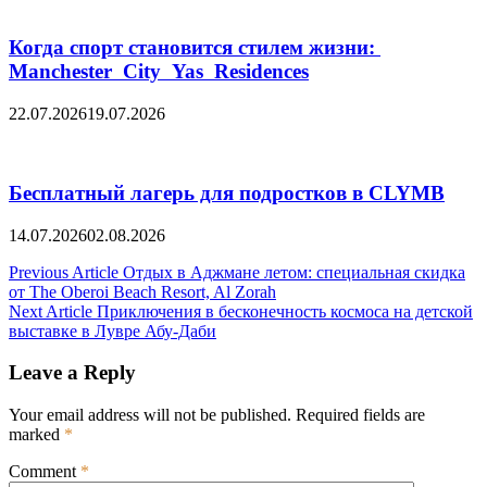
Когда спорт становится стилем жизни:
Manchester City Yas Residences
22.07.2026
19.07.2026
Бесплатный лагерь для подростков в CLYMB
14.07.2026
02.08.2026
Post
Previous Article
Отдых в Аджмане летом: специальная скидка
от The Oberoi Beach Resort, Al Zorah
navigation
Next Article
Приключения в бесконечность космоса на детской
выставке в Лувре Абу-Даби
Leave a Reply
Your email address will not be published.
Required fields are
marked
*
Comment
*