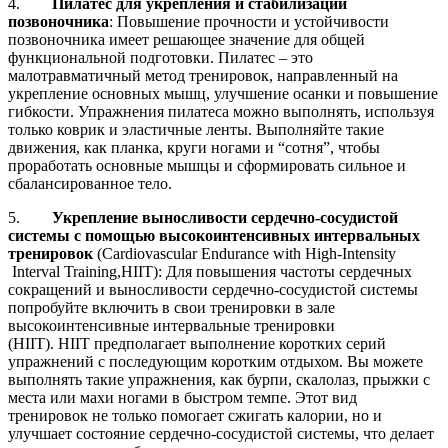
4.
Пилатес для укрепления и стабилизации
позвоночника
: Повышение прочности и устойчивости
позвоночника имеет решающее значение для общей
функциональной подготовки. Пилатес – это
малотравматичный метод тренировок, направленный на
укрепление основных мышц, улучшение осанки и повышение
гибкости. Упражнения пилатеса можно выполнять, используя
только коврик и эластичные ленты. Выполняйте такие
движения, как планка, круги ногами и “сотня”, чтобы
проработать основные мышцы и сформировать сильное и
сбалансированное тело.
5.
Укрепление выносливости сердечно-сосудистой
системы с помощью высокоинтенсивных интервальных
тренировок
(Cardiovascular Endurance with High-Intensity
Interval Training,HIIT): Для повышения частоты сердечных
сокращений и выносливости сердечно-сосудистой системы
попробуйте включить в свои тренировки в зале
высокоинтенсивные интервальные тренировки
(HIIT). HIIT предполагает выполнение коротких серий
упражнений с последующим коротким отдыхом. Вы можете
выполнять такие упражнения, как бурпи, скалолаз, прыжки с
места или махи ногами в быстром темпе. Этот вид
тренировок не только помогает сжигать калории, но и
улучшает состояние сердечно-сосудистой системы, что делает