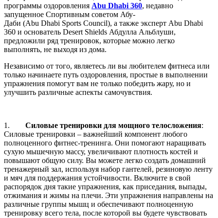
программы оздоровления
Abu Dhabi 360
, недавно
запущенное Спортивным советом Абу-
Даби (Abu Dhabi Sports Council), а также эксперт Abu Dhabi
360 и основатель Desert Shields Абдулла Альблуши,
предложили ряд тренировок, которые можно легко
выполнять, не выходя из дома.
Независимо от того, являетесь ли вы любителем фитнеса или
только начинаете путь оздоровления, простые в выполнении
упражнения помогут вам не только победить жару, но и
улучшить различные аспекты самочувствия.
1.
Силовые тренировки для мощного телосложения
:
Силовые тренировки – важнейший компонент любого
полноценного фитнес-тренинга. Они помогают наращивать
сухую мышечную массу, увеличивают плотность костей и
повышают общую силу. Вы можете легко создать домашний
тренажерный зал, используя набор гантелей, резиновую ленту
и мяч для поддержания устойчивости. Включите в свой
распорядок дня такие упражнения, как приседания, выпады,
отжимания и жимы на плечи. Эти упражнения направлены на
различные группы мышц и обеспечивают полноценную
тренировку всего тела, после которой вы будете чувствовать