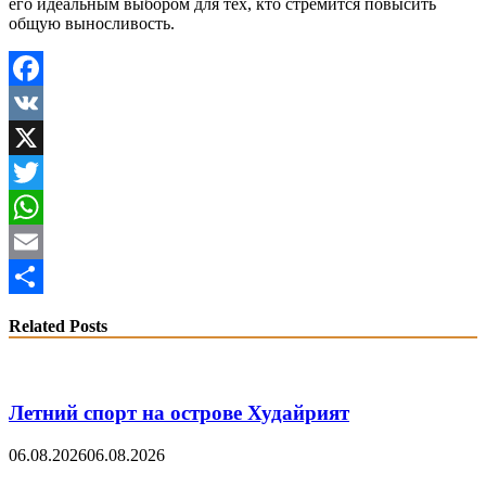
его идеальным выбором для тех, кто стремится повысить
общую выносливость.
Facebook
VK
X
Twitter
WhatsApp
Email
Share
Related Posts
Летний спорт на острове Худайрият
06.08.2026
06.08.2026