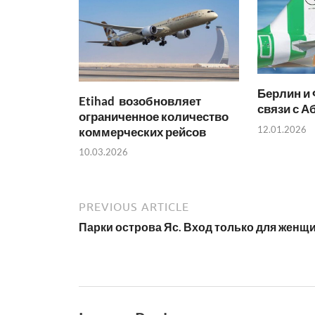
k
p
Берлин и
Etihad возобновляет
связи с А
ограниченное количество
12.01.2026
коммерческих рейсов
10.03.2026
PREVIOUS ARTICLE
Парки острова Яс. Вход только для женщ