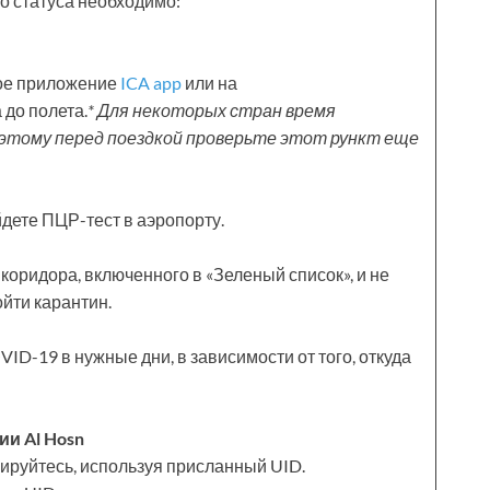
о статуса необходимо:
ное приложение
ICA app
или на
 до полета.
*
Для некоторых стран время
этому перед поездкой проверьте этот рункт еще
йдете ПЦР-тест в аэропорту.
 коридора, включенного в «Зеленый список», и не
йти карантин.
D-19 в нужные дни, в зависимости от того, откуда
и Al Hosn
рируйтесь, используя присланный UID.