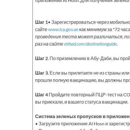
приложении Al Hosn. Для получения зеленог
Шаг 1
• Зарегистрироваться через мобиль
сайте
www.ica.gov.ae
как минимум за *72 часа
проведения теста может различаться, по
раз на сайте
etihad.com/destinationguide
.
Шаг 2
. По приземлению в Абу-Даби, вы про
Шаг 3
. Если вы прилетаете не из страны или
прошли полную вакцинацию, вы должны про
Шаг 4
Пройдите повторный ПЦР-тест на COVI
вы приехали, и вашего статуса вакцинации.
Система зеленых пропусков в приложени
• Загрузите приложение Al Hosn и зарегист