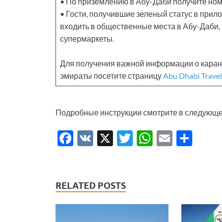
• По приземлению в Абу-Даби получите ном
• Гости, получившие зеленый статус в прил
входить в общественные места в Абу-Даби, 
супермаркеты.
Для получения важной информации о каранти
эмираты посетите страницу
Abu Dhabi Travel
Подробные инструкции смотрите в следующе
F
V
X
T
W
E
S
ac
K
w
h
m
h
e
itt
at
ail
ar
b
er
s
e
RELATED POSTS
o
A
o
p