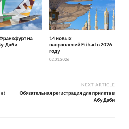
 Франкфурт на
14 новых
бу-Даби
направлений Etihad в 2026
году
02.01.2026
NEXT ARTICLE
ин!
Обязательная регистрация для прилета в
Абу Даби