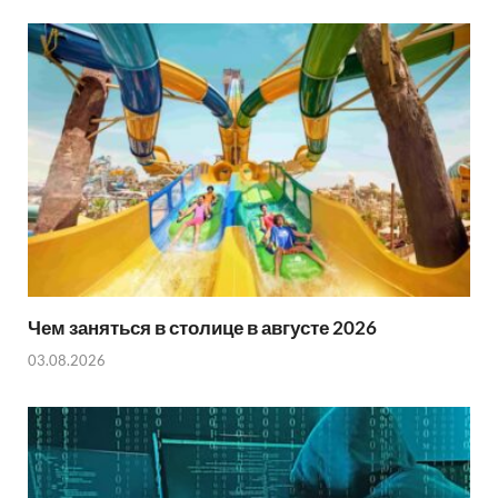
e
s
i
a
r
A
l
r
p
e
p
Чем заняться в столице в августе 2026
03.08.2026