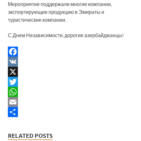
Мероприятие поддержали многие компании,
экспортирующие продукцию в Эмираты и
туристические компании.
С Днем Независимости, дорогие азербайджанцы!
F
a
V
c
K
X
e
T
b
w
W
o
i
h
E
o
t
a
m
S
k
t
t
a
h
RELATED POSTS