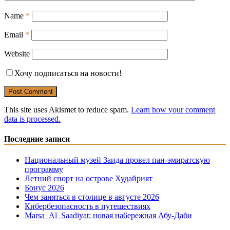
Name
*
Email
*
Website
Хочу подписаться на новости!
This site uses Akismet to reduce spam.
Learn how your comment
data is processed.
Последние записи
Национальный музей Заида провел пан-эмиратскую
программу
Летний спорт на острове Худайрият
Бонус 2026
Чем заняться в столице в августе 2026
Кибербезопасность в путешествиях
Marsa Al Saadiyat: новая на6ережная Абу-Даби