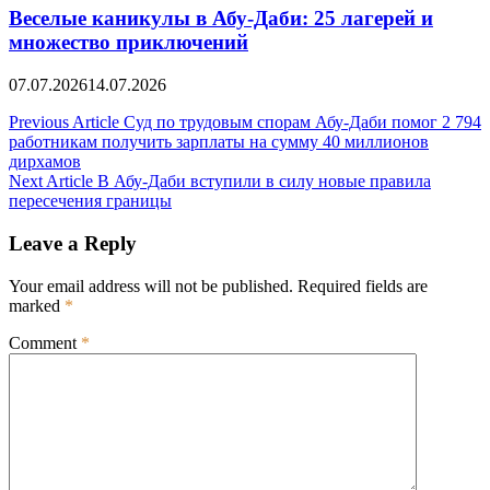
Веселые каникулы в Абу-Даби: 25 лагерей и
множество приключений
07.07.2026
14.07.2026
Post
Previous Article
Суд по трудовым спорам Абу-Даби помог 2 794
работникам получить зарплаты на сумму 40 миллионов
navigation
дирхамов
Next Article
В Абу-Даби вступили в силу новые правила
пересечения границы
Leave a Reply
Your email address will not be published.
Required fields are
marked
*
Comment
*