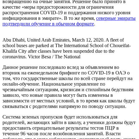
возвращению на очные занятия. Решение было принято в
качестве «меры предосторожности для ограничения
распространения COVID-19 и поддержания низкого уровня
инфицирования в эмирате». В то же время,
северные эмираты
подтвердили обучение в обычном формате
.
Abu Dhabi, United Arab Emirates, March 12, 2020. A fleet of
school buses are parked at The International School of Choueifat-
Khalifa City after classes have been suspended due to the
coronavirus. Victor Besa / The National
Данное решение последовало вслед за объявлением во
вторник на еженедельном брифинге по COVID-19 в ОАЭ о
том, что государственные школы по всей стране перейдут на
онлайн-обучение. Национальное управление по
чрезвычайным ситуациям, кризисам и стихийным бедствиям
заявило, что новые правила могут быть изменены в
зависимости от местных условий, в то время как школы будут
связываться с родителями напрямую по поводу ситуации.
Система зеленых пропусков будет использоваться для
родителей, желающих зайти в школу, а ученики должны будут
предоставить отрицательные результаты тестов ПЦР в
течение 96 часов после возобновления занятий. Власти