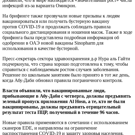
добавили, что в мире наблюдается «значительный рост» числа
инфекций из-за варианта Омикрон.
На брифинге также прозвучали новые призывы к людям
вакцинироваться или получить бустерную вакцину
против COVID-19 и продолжать соблюдать правила
социального дистанцирования и ношения масок. Также в ходе
брифинга была представлена подробная информация об
одобрении в ОАЭ новой вакцины Sinopharm для
использования в качестве бустерной.
Пресс-секретарь сектора здравоохранения д-р Нура аль Гайти
подчеркнула, что страна хорошо подготовлена к тому, чтобы
справиться с наблюдаемым ростом случаев заболевания.
Решение по школьным занятиям было принято в тот же день,
когда Абу-Даби обновил правила пограничного контроля.
Власти объявили, что вакцинированные люди,
прибывающие в Абу-Даби с четверга, должны предъявить
зеленый пропуск приложения Al Hosn, а те, кто не были
вакцинированы, должны предъявить отрицательный
результат теста ПЦР, полученный в течение 96 часов.
Новые правила применяются в сочетании с использованием
сканеров EDE, и направлены на ограничение
распространения COVID-19 и защиту здоровья населения.