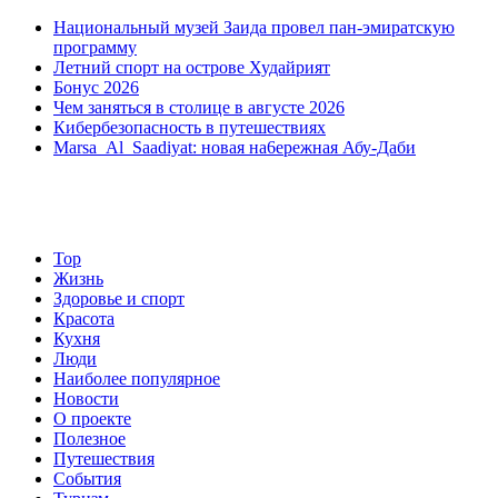
Заида.
Национальный музей Заида провел пан-эмиратскую
программу
Летний спорт на острове Худайрият
Бонус 2026
Чем заняться в столице в августе 2026
Кибербезопасность в путешествиях
Marsa Al Saadiyat: новая на6ережная Абу-Даби
Top
Жизнь
Здоровье и спорт
Красота
Кухня
Люди
Наиболее популярное
Новости
О проекте
Полезное
Путешествия
События