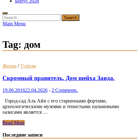
Бонус 2026
Search
for:
Main Menu
Tag:
дом
Жизнь
/
Туризм
Скромный правитель. Дом шейха Заида.
19.06.2016
22.04.2026
-
2 Comments.
Город-сад Аль Айн с его старинными фортами,
археологическими музеями и тенистыми пальмовыми
оазисами является …
Скромный
Read More
правитель.
Дом
Последние записи
шейха