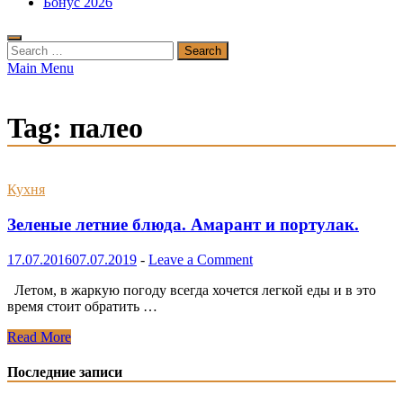
Бонус 2026
Search
for:
Main Menu
Tag:
палео
Кухня
Зеленые летние блюда. Амарант и портулак.
17.07.2016
07.07.2019
-
Leave a Comment
Летом, в жаркую погоду всегда хочется легкой еды и в это
время стоит обратить …
Зеленые
Read More
летние
блюда.
Последние записи
Амарант
и