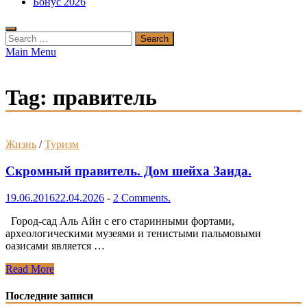
Бонус 2026
Search
for:
Main Menu
Tag:
правитель
Жизнь
/
Туризм
Скромный правитель. Дом шейха Заида.
19.06.2016
22.04.2026
-
2 Comments.
Город-сад Аль Айн с его старинными фортами,
археологическими музеями и тенистыми пальмовыми
оазисами является …
Скромный
Read More
правитель.
Дом
Последние записи
шейха