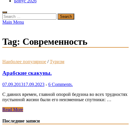
Бонус 2026
Search
for:
Main Menu
Tag:
Современность
Наиболее популярное
/
Туризм
Арабские скакуны.
07.09.2013
17.09.2023
-
6 Comments.
С давних времен, главной опорой бедуина во всех трудностях
пустынной жизни были его неизменные спутники: …
Арабские
Read More
скакуны.
Последние записи