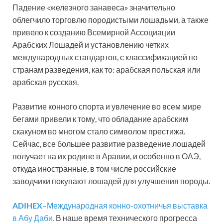
Падение «железного занавеса» значительно
облегчило торговлю породистыми лошадьми, а также
привело к созданию Всемирной Ассоциации
Арабских Лошадей и установлению четких
международных стандартов, с классификацией по
странам разведения, как то: арабская польская или
арабская русская.
Развитие конного спорта и увлечение во всем мире
бегами привели к тому, что обладание арабским
скакуном во многом стало символом престижа.
Сейчас, все большее развитие разведение лошадей
получает на их родине в Аравии, и особенно в ОАЭ,
откуда иностранные, в том числе российские
заводчики покупают лошадей для улучшения породы.
ADIHEX
–Международная конно-охотничья выставка
в Абу Даби.
В наше время технического прогресса