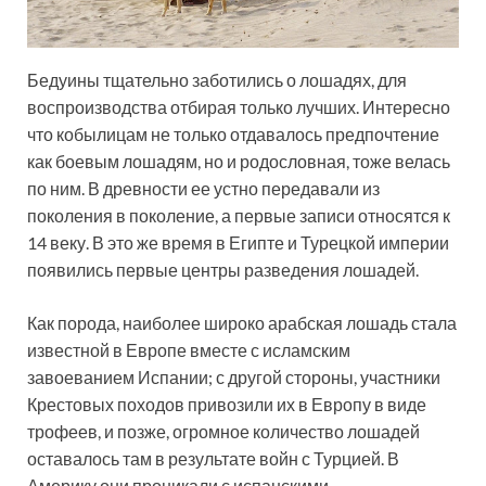
Бедуины тщательно заботились о лошадях, для
воспроизводства отбирая только лучших. Интересно
что кобылицам не только отдавалось предпочтение
как боевым лошадям, но и родословная, тоже велась
по ним. В древности ее устно передавали из
поколения в поколение, а первые записи относятся к
14 веку. В это же время в Египте и Турецкой империи
появились первые центры разведения лошадей.
Как порода, наиболее широко арабская лошадь стала
известной в Европе вместе с исламским
завоеванием Испании; с другой стороны, участники
Крестовых походов привозили их в Европу в виде
трофеев, и позже, огромное количество лошадей
оставалось там в результате войн с Турцией. В
Америку они проникали с испанскими