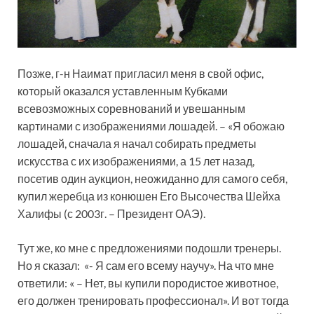
Позже, г-н Наимат пригласил меня в свой офис,
который оказался уставленным Кубками
всевозможных соревнований и увешанным
картинами с изображениями лошадей. – «Я обожаю
лошадей, сначала я начал собирать предметы
искусства с их изображениями, а 15 лет назад,
посетив один аукцион, неожиданно для самого себя,
купил жеребца из конюшен Его Высочества Шейха
Халифы (с 2003г. – Президент ОАЭ).
Тут же, ко мне с предложениями подошли тренеры.
Но я сказал: «- Я сам его всему научу». На что мне
ответили: « – Нет, вы купили породистое животное,
его должен тренировать профессионал». И вот тогда