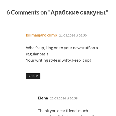
6 Comments on “Арабские скакуны.”
says:
kilimanjaro climb
21.03.2016 at 02:50
What’s up, I log on to your new stuff on a
regular basis.
Your writing style is witty, keep it up!
REPLY
says:
Elena
22.03.2016 at 20:59
Thank you dear friend, much