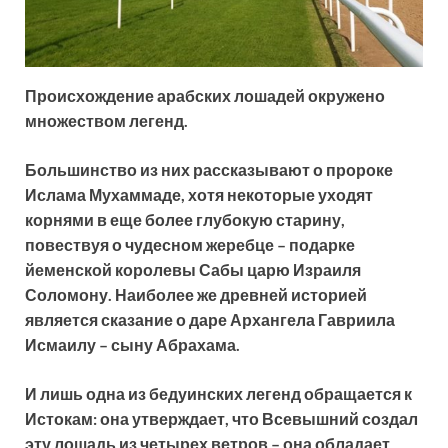
Происхождение арабских лошадей окружено
множеством легенд.
Большинство из них рассказывают о пророке
Ислама Мухаммаде, хотя некоторые уходят
корнями в еще более глубокую старину,
повествуя о чудесном жеребце – подарке
йеменской королевы Сабы царю Израиля
Соломону. Наиболее же древней историей
является сказание о даре Архангела Гавриила
Исмаилу – сыну Абрахама.
И лишь одна из бедуинских легенд обращается к
Истокам: она утверждает, что Всевышний создал
эту лошадь из четырех ветров – она обладает