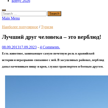
Бонус 2026
Search
for:
Main Menu
Наиболее популярное
/
Туризм
Лучший друг человека – это верблюд!
08.09.2013
17.09.2023
-
4 Comments.
Есть животное, занимающее cамую почетную роль в аравийской
истории и неразрывно связанное с ней. В засушливых районах, верблюд
давал кочевникам пищу и кров, служил транспортом и боевым другом.