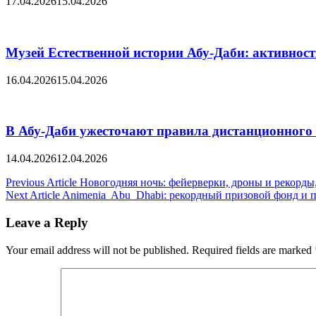
17.04.2026
15.04.2026
Музей Eстественной истории Абу-Даби: активност
16.04.2026
15.04.2026
В Абу-Даби ужесточают правила дистанционного
14.04.2026
12.04.2026
Post
Previous Article
Новогодняя ночь: фейерверки, дроны и рекорды
Next Article
Animenia Abu Dhabi: рекордный призовой фонд и п
navigation
Leave a Reply
Your email address will not be published.
Required fields are marked