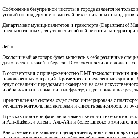
Соблюдение безупречной чистоты в городе является не только 
усилий по поддержанию высочайших санитарных стандартов в 
Департамент муниципалитетов и транспорта (Department of Muni
предназначенных для улучшения общей чистоты на территории
default
Экологичный автопарк будет включать в себя различные специ
для очистки пляжей и берегов. В совокупности они должны сок
В соответствии с приверженностью DMT технологическим иннов
подключенных операций. Кроме того, определенные единицы 
будут оснащены передовыми сканерами на базе искусственног
и обнаруживать аномалии в инфраструктуре, причем все резуль
Представленная система будет легко интегрирована с платфор
улучшить контроль над активами и снизить зависимость от ру
В рамках пилотной фазы департамент внедрит технологию иску
и Аль-Дафры, а затем в Аль-Айн и более широко в эмирате, пр
Как отмечается в заявлении департамента, новый автопарк о
позиции эмирата как лидера в области общественных услуг, ст