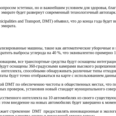
вопросом эстетики, но и важнейшим условием для здоровья, бла
эмирате будет развернут современный технологичный автопарк
cipalities and Transport, DMT) объявил, что до конца года буде
 эмирата.
ализированные машины, такие как автоматические уборочные и 
ратить выбросы углерода на 40 %, что эквивалентно примерно 1
ациям, все транспортные средства будут оснащены интеграцией с
будут оснащены 360-градусными камерами высокого разрешения
о интеллекта, способными обнаруживать различные типы отход
таты будут точно отображаться на карте с использованием данны
мой DMT по обеспечению чистоты в общественных местах, что п
чных проверок, установив новый стандарт муниципального совер
сственного интеллекта на 10 автомобилях из своего существую
и этом внедрение на новых автомобилях будет завершено к момен
тражает стремление DMT предоставлять инновационные и экологи
андартов качества жизни и технологий умного города.