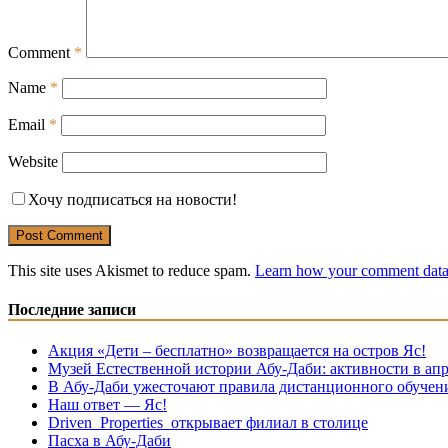
Comment
*
Name
*
Email
*
Website
Хочу подписаться на новости!
This site uses Akismet to reduce spam.
Learn how your comment data 
Последние записи
Акция «Дети – бесплатно» возвращается на остров Яс!
Музей Eстественной истории Абу-Даби: активности в апр
В Абу-Даби ужесточают правила дистанционного обучен
Наш ответ — Яс!
Driven Properties открывает филиал в столице
Пасха в Абу-Даби