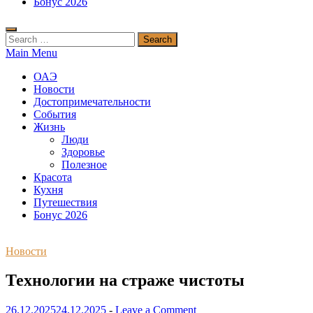
Бонус 2026
Search
for:
Main Menu
ОАЭ
Новости
Достопримечательности
События
Жизнь
Люди
Здоровье
Полезное
Красота
Кухня
Путешествия
Бонус 2026
Новости
Технологии на страже чистоты
26.12.2025
24.12.2025
-
Leave a Comment