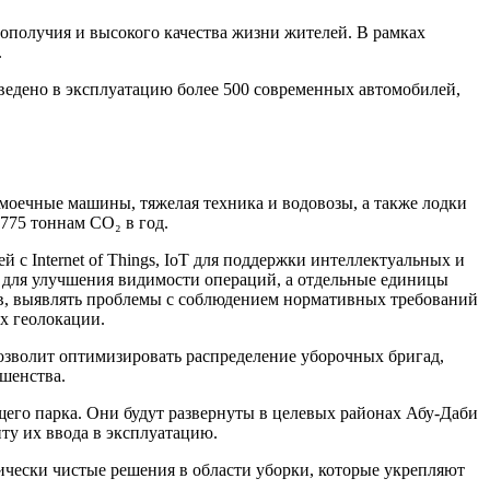
гополучия и высокого качества жизни жителей. В рамках
.
т введено в эксплуатацию более 500 современных автомобилей,
моечные машины, тяжелая техника и водовозы, а также лодки
775 тоннам CO₂ в год.
 Internet of Things, IoT для поддержки интеллектуальных и
 для улучшения видимости операций, а отдельные единицы
ов, выявлять проблемы с соблюдением нормативных требований
х геолокации.
озволит оптимизировать распределение уборочных бригад,
шенства.
щего парка. Они будут развернуты в целевых районах Абу-Даби
ту их ввода в эксплуатацию.
чески чистые решения в области уборки, которые укрепляют