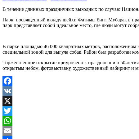
В течение длинных праздничных выходных по случаю Национал
Парк, посвященный вкладу шейхи Фатимы бинт Мубарак в праз
парк представляет собой идеальное место, где люди могут собр
В парке площадью 46 000 квадратных метров, расположенном н
специальной зоной для выгула собак. Район был разработан к
Торжественное открытие приурочено к празднованию 50-летия 
открытым небом, фотовыставку, художественный лабиринт и мн
Facebook
VK
X
Twitter
WhatsApp