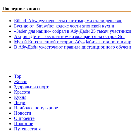
Последние записи
Etihad Airways: перелеты с питомцами стали дешевле
Бусидо от Strawfire: кодекс чести японской кухни
«Забег для нации» собрал в Абу-Даби 25 тысяч участнико
Акция «Дети – бесплатно» возвращается на остров Яс!
Музей Eстественной истории Абу-Даби: активности в апр
В Абу-Даби ужесточают правила дистанционного обучен
Top
Жизнь
Здоровье и спорт
Красота
Кухня
Люди
Наиболее популярное
Новости
О проекте
Полезное
Путешествия