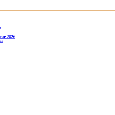
в
еле 2026
ия