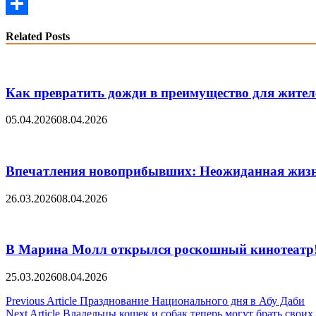
Email
Share
Related Posts
Как превратить дожди в преимущество для жител
05.04.2026
08.04.2026
Впечатления новоприбывших: Неожиданная жиз
26.03.2026
08.04.2026
В Марина Молл открылся роскошный кинотеатр
25.03.2026
08.04.2026
Post
Previous Article
Празднование Национального дня в Абу Даби
Next Article
Владельцы кошек и собак теперь могут брать своих 