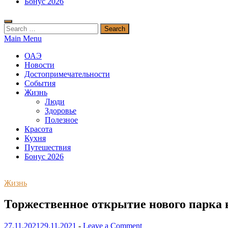
Бонус 2026
Search
for:
Main Menu
ОАЭ
Новости
Достопримечательности
События
Жизнь
Люди
Здоровье
Полезное
Красота
Кухня
Путешествия
Бонус 2026
Жизнь
Торжественное открытие нового парка
27.11.2021
29.11.2021
-
Leave a Comment