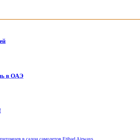
ей
нь в ОАЭ
!
питомцев в салон самолетов Etihad Airways