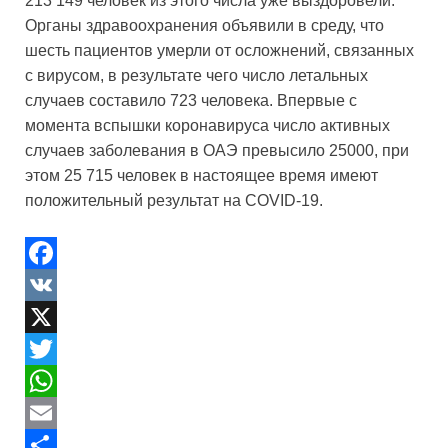
213 149 человек из этого числа уже выздоровели.
Органы здравоохранения объявили в среду, что
шесть пациентов умерли от осложнений, связанных
с вирусом, в результате чего число летальных
случаев составило 723 человека. Впервые с
момента вспышки коронавируса число активных
случаев заболевания в ОАЭ превысило 25000, при
этом 25 715 человек в настоящее время имеют
положительный результат на COVID-19.
F
a
V
c
K
X
e
T
b
w
W
o
i
h
E