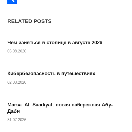
o
t
a
m
S
k
t
t
a
h
RELATED POSTS
e
s
i
a
r
A
l
r
Чем заняться в столице в августе 2026
p
e
03.08.2026
p
Кибербезопасность в путешествиях
02.08.2026
Marsa Al Saadiyat: новая на6ережная Абу-
Даби
31.07.2026