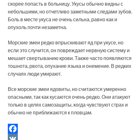
скорее попасть в больницу. Укусы обычно видны с
небольшими, но отчетливо заметными следами зубов.
Боль в месте укуса не очень сильна, равно как и
опухоль почти незаметна.
Морские змеи редко впрыскивают яд при укусе, но
если это случится, он повреждает нервную систему и
мешает свертыванию крови. Также часто появляются
тошнота, рвота, опухание языка и онемение. В редких
случаях люди умирают.
Все морские змеи ядовиты, но считаются умеренно
опасными, так как кусаются очень редко. Они атакуют
только в целях самозащиты, когда чувствуют страх и
обычно не приближаются к пловцам.
F