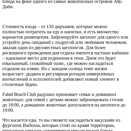
блюда на фоне одного из самых живописных островов Абу-
Даби.
Стоимость входа – от 150 дирхамов, которые можно
полностью потратить на еду и напитки, и есть множество
вариантов размещения. Забронируйте шезлонг для одного или
устройте день свиданий с подругой или любимым человеком,
заказав один из двухместных шезлонгов. Для более
роскошного проведения дня отдыха имеются частные кабинки
– идеальное место для уединения в тени. Днем это будет
изысканный, спокойный оазис, где можно насладиться
отдыхом на пляже. Но с заходом солнца темп жизни
возрастает: диджеи и регулярная ротация иммерсивных
впечатлений и исполнителей добавляют новый элемент в
столичные будни.
Fahid Beach Club радушно принимает семьи и домашних
животных: для семей с детьми можно забронировать столик
до 18:00, а домашние животные допускаются на шезлонги до
19:00.
Что касается еды, то вы сможете насладиться закусками из
фургонов Barbossa, которые стоят по краям территории,
приглашая отведать современные мексиканские блюда,