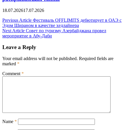
18.07.2026
17.07.2026
Post
Previous Article
Фестиваль OFFLIMITS дебютирует в ОАЭ с
Эдом Шираном в качестве хедлайнера
navigation
Next Article
Совет по туризму Азербайджана провел
мероприятие в Абу-Даби
Leave a Reply
Your email address will not be published.
Required fields are
marked
*
Comment
*
Name
*