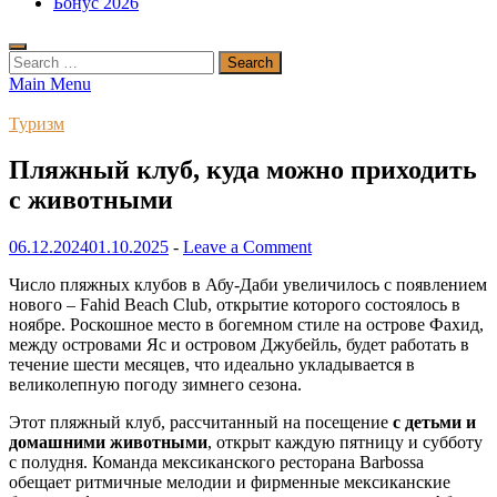
Бонус 2026
Search
for:
Main Menu
Туризм
Пляжный клуб, куда можно приходить
с животными
06.12.2024
01.10.2025
-
Leave a Comment
Число пляжных клубов в Абу-Даби увеличилось с появлением
нового – Fahid Beach Club, открытие которого состоялось в
ноябре. Роскошное место в богемном стиле на острове Фахид,
между островами Яс и островом Джубейль, будет работать в
течение шести месяцев, что идеально укладывается в
великолепную погоду зимнего сезона.
Этот пляжный клуб, рассчитанный на посещение
с детьми и
домашними животными
, открыт каждую пятницу и субботу
с полудня. Команда мексиканского ресторана Barbossa
обещает ритмичные мелодии и фирменные мексиканские