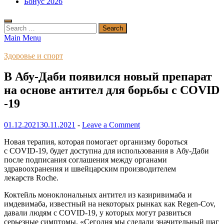
Бонус 2026
Search
for:
Main Menu
Здоровье и спорт
В Абу-Даби появился новый препарат
на основе антител для борьбы с COVID
-19
01.12.2021
30.11.2021
-
Leave a Comment
Новая терапия, которая помогает организму бороться
с COVID-19, будет доступна для использования в Абу-Даби
после подписания соглашения между органами
здравоохранения и швейцарским производителем
лекарств Roche.
Коктейль моноклональных антител из казиривимаба и
имдевимаба, известный на некоторых рынках как Regen-Cov,
давали людям с COVID-19, у которых могут развиться
серьезные симптомы. «Сегодня мы сделали значительный шаг