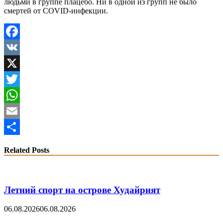
людьми в группе плацебо. Ни в одной из групп не было
смертей от COVID-инфекции.
Facebook
VK
X
Twitter
WhatsApp
Email
Share
Related Posts
Летний спорт на острове Худайрият
06.08.2026
06.08.2026