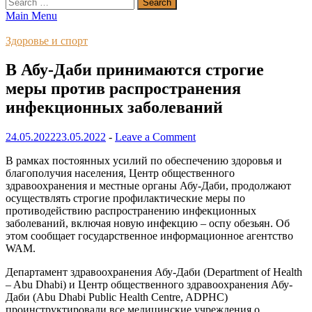
Search
for:
Main Menu
Здоровье и спорт
В Абу-Даби принимаются строгие
меры против распространения
инфекционных заболеваний
24.05.2022
23.05.2022
-
Leave a Comment
В рамках постоянных усилий по обеспечению здоровья и
благополучия населения, Центр общественного
здравоохранения и местные органы Абу-Даби, продолжают
осуществлять строгие профилактические меры по
противодействию распространению инфекционных
заболеваний, включая новую инфекцию – оспу обезьян. Об
этом сообщает государственное информационное агентство
WAM.
Департамент здравоохранения Абу-Даби (Department of Health
– Abu Dhabi) и Центр общественного здравоохранения Абу-
Даби (Abu Dhabi Public Health Centre, ADPHC)
проинструктировали все медицинские учреждения о