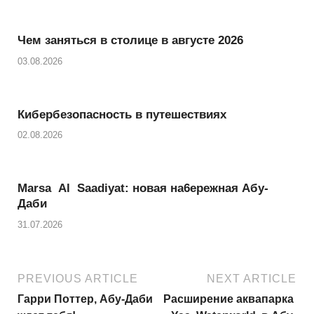
e
s
i
a
r
A
l
r
Чем заняться в столице в августе 2026
p
e
03.08.2026
p
Кибербезопасность в путешествиях
02.08.2026
Marsa Al Saadiyat: новая на6ережная Абу-
Даби
31.07.2026
PREVIOUS ARTICLE
NEXT ARTICLE
Гарри Поттер, Абу-Даби
Расширение аквапарка