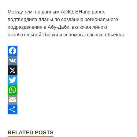
Между тем, по данным ADIO, EHang ранее
подтвердила планы по созданию регионального
подразделения в Абу-Даби, включая линию
окончательной сборки и вспомогательные объекты.
F
a
V
c
K
X
e
T
b
w
W
o
i
h
E
o
t
a
m
S
k
t
t
a
h
RELATED POSTS