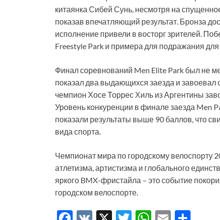
китаянка Сибей Сунь, несмотря на спущенное
показав впечатляющий результат. Бронза дос
исполнение привели в восторг зрителей. По
Freestyle Park и примера для подражания дл
Финал соревнований Men Elite Park был не 
показал два выдающихся заезда и завоевал 
чемпион Хосе Торрес Хиль из Аргентины заво
Уровень конкуренции в финале заезда Men P
показали результаты выше 90 баллов, что св
вида спорта.
Чемпионат мира по городскому велоспорту 20
атлетизма, артистизма и глобального единств
яркого BMX-фристайла – это событие покори
городском велоспорте.
F
V
X
T
W
E
S