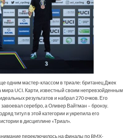
еще одним мастер-классом в триале: британец Джек
а мира UCI. Карти, известный своим непревзойденным
идеальных результатов и набрал 270 очков. Его
завоевал серебро, а Оливер Вайтман – бронзу.
дряд титул в этой категории и укрепила его
истории в дисциплине «Триал».
внимание переключилось на финалы по BMX-