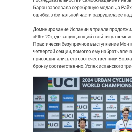
Барон завоевала серебряную медаль, а Райхе
ошибка в финальной части разрушила ее над
Доминирование Испании в триале продолжило
«Elite 20», где защищающий свой титул чемп
Практически безупречное выступление Монта
четвертой секции, помогло ему набрать впеч
присоединились его соотечественники Борха
бронзу соответственно. Успех испанского тр