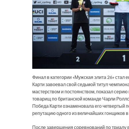
Финал в категории «Мужская элита 26» стал 
Карти завоевал свой седьмой титул чемпион
мастерством и постоянством, показал серию 
товарищ по британской команде Чарли Роллс 
Победа Карти ознаменовала его четвертый по
репутацию одного из величайших гонщиков в 
После завершения соревнований по триалу 