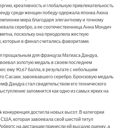
ргию, креативность и глобальную привлекательность
тленду среди женщин победу одержала японка Аюна
емпионки мира благодаря элегантному и точному
оевала серебро, а ее соотечественница Анна Мондич
метна, поскольку она преодолела жесткую
к, которые в финал считались фаворитами.
ал прощальным для француза Матиаса Дандуа,
авоевал золотую медаль в своем последнем
с ему 90,67 балла, в результате с небольшим
то Сасаки, завоевавшего серебро. Бронзовую медаль
мф Дандуа стал свидетельством его технического
выступление запомнится как одно из самых ярких на
k конкуренция достигла новых высот. В категории
 США, которая завоевала свой шестой титул
Робертс на дистанции принесли ей высшую оценку, а