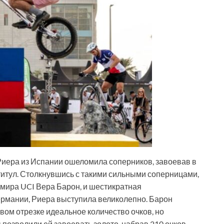
Риера из Испании ошеломила соперников, завоевав в
итул. Столкнувшись с такими сильными соперницами,
 мира UCI Вера Барон, и шестикратная
ермании, Риера выступила великолепно. Барон
вом отрезке идеальное количество очков, но
озволили ей завоевать золото, набрав 210 очков.