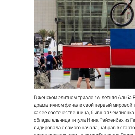
В женском элитном триале 16-летняя Альба 
драматичном финале свой первый мировой т
как ее соотечественница, бывшая чемпионка
обладательница титула Нина Райхенбах из Г
лидировала с самого начала, набрав в старто
последовательность и самообладание Риеры п