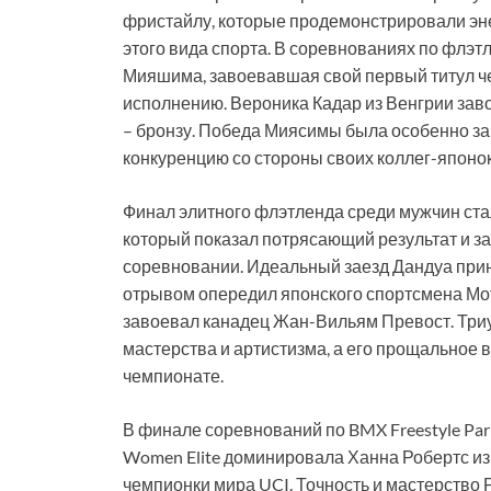
фристайлу, которые продемонстрировали эне
этого вида спорта. В соревнованиях по флэ
Мияшима, завоевавшая свой первый титул ч
исполнению. Вероника Кадар из Венгрии зав
– бронзу. Победа Миясимы была особенно за
конкуренцию со стороны своих коллег-японо
Финал элитного флэтленда среди мужчин ст
который показал потрясающий результат и з
соревновании. Идеальный заезд Дандуа прине
отрывом опередил японского спортсмена Мо
завоевал канадец Жан-Вильям Превост. Триу
мастерства и артистизма, а его прощальное 
чемпионате.
В финале соревнований по BMX Freestyle Par
Women Elite доминировала Ханна Робертс из
чемпионки мира UCI. Точность и мастерство 