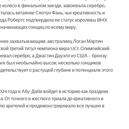
 колесо в финальном заезде, завоевала серебро,
талась китаянке Сяотун Фань, чья креативность и
беда Робертс подтвердила ее статус королевы BMX
я начинающих гонщиц по всему миру.
менее захватывающим: австралиец Логан Мартин
свой третий титул чемпиона мира UCI. Олимпийский
евал серебро, а Джастин Дауэлл из США – бронзу.
ark был необычайно высок: несколько гонщиков
идетельствует о растущей глубине и потенциале этого
24 года в Абу-Даби войдет в историю как праздник
а. От точного и жесткого триала до креативного и
ло зрителей и продемонстрировало все лучшее в