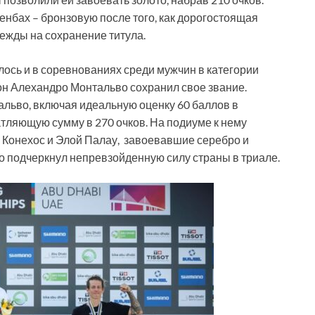
нбах – бронзовую после того, как дорогостоящая
ежды на сохранение титула.
сь и в соревнованиях среди мужчин в категории
ион Алехандро Монтальво сохранил свое звание.
льво, включая идеальную оценку 60 баллов в
атляющую сумму в 270 очков. На подиуме к нему
 Конехос и Элой Палау, завоевавшие серебро и
ио подчеркнул непревзойденную силу страны в триале.