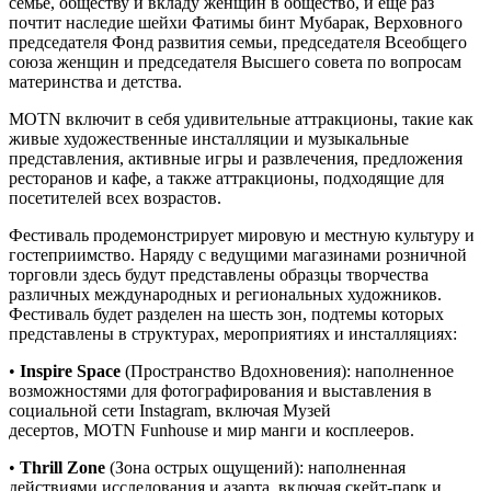
семье, обществу и вкладу женщин в общество, и еще раз
почтит наследие шейхи Фатимы бинт Мубарак, Верховного
председателя Фонд развития семьи, председателя Всеобщего
союза женщин и председателя Высшего совета по вопросам
материнства и детства.
MOTN включит в себя удивительные аттракционы, такие как
живые художественные инсталляции и музыкальные
представления, активные игры и развлечения, предложения
ресторанов и кафе, а также аттракционы, подходящие для
посетителей всех возрастов.
Фестиваль продемонстрирует мировую и местную культуру и
гостеприимство. Наряду с ведущими магазинами розничной
торговли здесь будут представлены образцы творчества
различных международных и региональных художников.
Фестиваль будет разделен на шесть зон, подтемы которых
представлены в структурах, мероприятиях и инсталляциях:
•
Inspire Space
(Пространство Вдохновения): наполненное
возможностями для фотографирования и выставления в
социальной сети Instagram, включая Музей
десертов, MOTN Funhouse и мир манги и косплееров.
•
Thrill Zone
(Зона острых ощущений): наполненная
действиями исследования и азарта, включая скейт-парк и