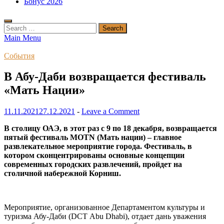
Бонус 2026
Search
for:
Main Menu
События
В Абу-Даби возвращается фестиваль
«Мать Нации»
11.11.2021
27.12.2021
-
Leave a Comment
В столицу ОАЭ, в этот раз с 9 по 18 декабря, возвращается
пятый фестиваль MOTN (Мать нации) – главное
развлекательное мероприятие города. Фестиваль, в
котором сконцентрированы основные концепции
современных городских развлечений, пройдет на
столичной набережной Корниш.
Мероприятие, организованное Департаментом культуры и
туризма Абу-Даби (DCT Abu Dhabi), отдает дань уважения