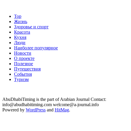
Top
Жизнь
Здоровье и спорт
Красота
Кухня
Люди
Наиболее популярное
Новости
О проекте
Полезное
Путешествия
События
Туризм
AbuDhabiTiming is the part of Arabian Journal Contact:
info@abudhabitiming.com welcome@a-journal.info
Powered by
WordPress
and
HitMag
.