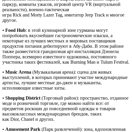
паркур, комнаты ужасов, игровой центр VR (виртуальной
реальности), военно-тактическая
игра Rick and Morty Lazer Tag, имитатор Jeep Track и многое
другое.
•
Food
Hub
: в этой кулинарной зоне гурманы могут
попробовать вкуснейшие гастрономические изыски, а
некоторые из лучших местных и мировых поставщиков
продуктов питания дебютируют в Абу-Даби. В этом районе
также разместится грандиозная арт-инсталляция Дэниела
Поппера, всемирно известного художника, постоянного
участника таких фестивалей, как Burning Man и Tulum Festival.
•
Music Arena
(Музыкальная арена): сцена для живых
выступлений, в которых принимают участие международные
артисты, лучшие местные ди-джеи и музыканты,
исполняющие известные хиты.
•
Shopping District
(Торговый район): пространство, отданное
моде и розничной торговле, где можно найти все: от
предметов роскоши до повседневной одежды и товаров
высококлассных международных брендов, таких
как Dior, Chanel и других.
•
Amusement Park
(Парк развлечений): зона, вдохновленная