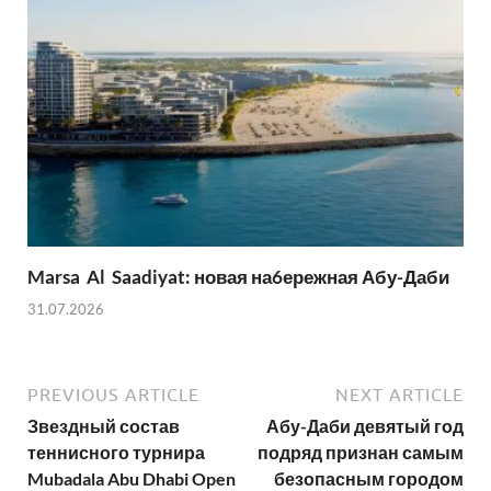
Marsa Al Saadiyat: новая на6ережная Абу-Даби
31.07.2026
PREVIOUS ARTICLE
NEXT ARTICLE
Звездный состав
Абу-Даби девятый год
теннисного турнира
подряд признан самым
Mubadala Abu Dhabi Open
безопасным городом