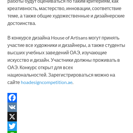
работы будут оцениваться по таким критериям, как
креативность, мастерство, инновации, соответствие
теме, а также общие художественные и дизайнерские
достоинства.
В конкурсе дизайна House of Artisans могут принять
участие все художники и дизайнеры, а также студенты
высших учебных заведений ОАЭ, изучающие
искусство и дизайн. Участники должны проживать в
ОАЭ. Конкурс открыт для всех
национальностей. Зарегистрироваться можно на
сайте
hoadesigncompetition.ae
.
F
a
V
c
K
X