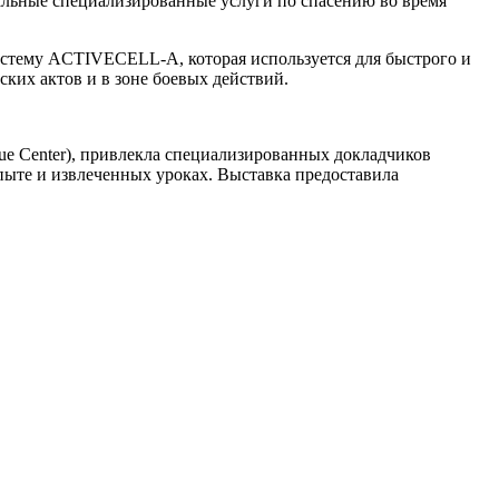
льные специализированные услуги по спасению во время
истему ACTIVECELL-A, которая используется для быстрого и
ких актов и в зоне боевых действий.
ue Center), привлекла специализированных докладчиков
опыте и извлеченных уроках. Выставка предоставила