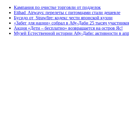
Кампания по очистке торговли от подделок
Etihad Airways: перелеты с питомцами стали дешевле
Бусидо от Strawfire: кодекс чести японской кухни
«Забег для нации» собрал в Абу-Даби 25 тысяч участнико
Акция «Дети – бесплатно» возвращается на остров Яс!
Музей Eстественной истории Абу-Даби: активности в апр