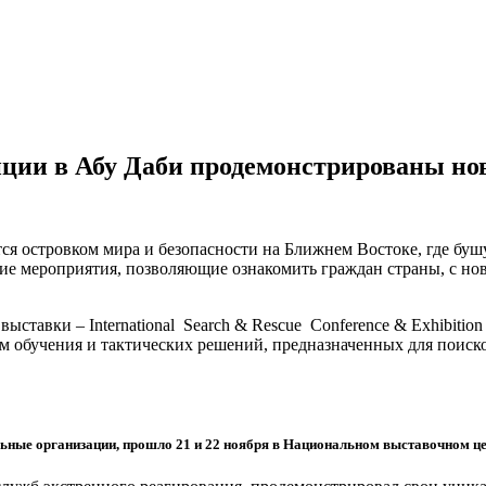
нции в Абу Даби продемонстрированы но
я островком мира и безопасности на Ближнем Востоке, где бу
ские мероприятия, позволяющие ознакомить граждан страны, с 
ставки – International Search & Rescue Conference & Exhibiti
обучения и тактических решений, предназначенных для поиско
ьные организации, прошло 21 и 22 ноября в Национальном выставочном це