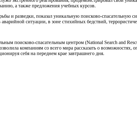
ужб экстренного реагирования, продемонстрировал свои уника
ванию, а также предложения учебных курсов.
рьбы и разведки, показал уникальную поисково-спасательную с
аварийной ситуации, в зоне стихийных бедствий, террористичес
ным поисково-спасательным центром (National Search and Resc
озволила компаниям со всего мира рассказать о возможностях, 
ионируя себя на переднем крае завтрашнего дня.