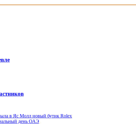
евле
частников
ыла в Яс Молл новый бутик Rolex
ональный день ОАЭ