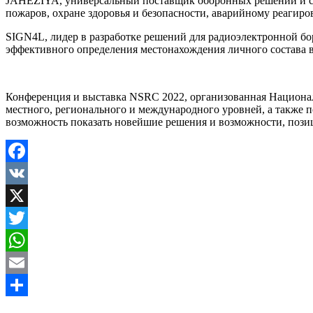
JAHEZIYA, универсальный поставщик оборонных решений и сл
пожаров, охране здоровья и безопасности, аварийному реагиро
SIGN4L, лидер в разработке решений для радиоэлектронной бо
эффективного определения местонахождения личного состава в 
Конференция и выставка NSRC 2022, организованная Националь
местного, регионального и международного уровней, а также п
возможность показать новейшие решения и возможности, позиц
Facebook
VK
X
Twitter
WhatsApp
Email
Share