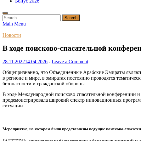
Бонус 2026
Search
for:
Main Menu
Новости
В ходе поисково-спасательной конфере
28.11.2022
14.04.2026
-
Leave a Comment
Общепризнанно, что Объединенные Арабские Эмираты являютс
в регионе и мире, в эмиратах постоянно проводятся тематиче
безопасности и гражданской обороны.
В ходе Международной поисково-спасательной конференции и вы
продемонстрировала широкий спектр инновационных программ 
ситуации.
Мероприятие, на котором были представлены ведущие поисково-спасател