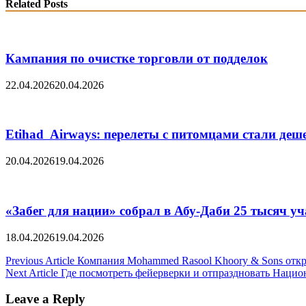
Related Posts
Кампания по очистке торговли от подделок
22.04.2026
20.04.2026
Etihad Airways: перелеты с питомцами стали деш
20.04.2026
19.04.2026
«Забег для нации» собрал в Абу-Даби 25 тысяч у
18.04.2026
19.04.2026
Post
Previous Article
Компания Mohammed Rasool Khoory & Sons откр
Next Article
Где посмотреть фейерверки и отпраздновать Наци
navigation
Leave a Reply