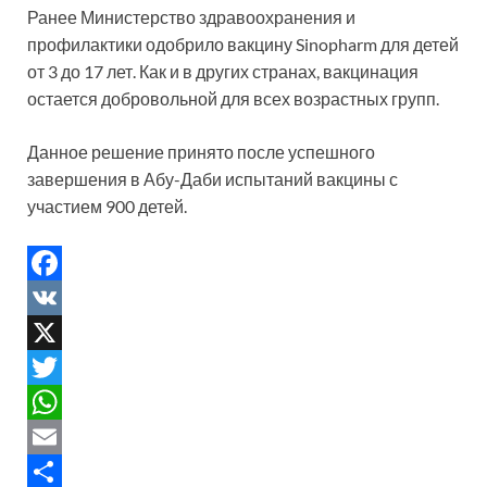
Ранее Министерство здравоохранения и
профилактики одобрило вакцину Sinopharm для детей
от 3 до 17 лет. Как и в других странах, вакцинация
остается добровольной для всех возрастных групп.
Данное решение принято после успешного
завершения в Абу-Даби испытаний вакцины с
участием 900 детей.
F
a
V
c
K
X
e
T
b
w
W
o
i
h
E