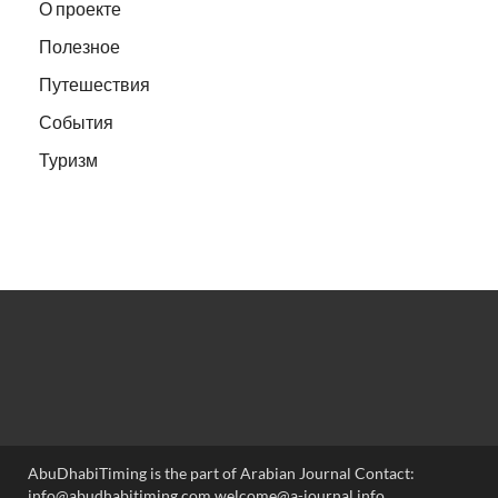
О проекте
Полезное
Путешествия
События
Туризм
AbuDhabiTiming is the part of Arabian Journal Contact:
info@abudhabitiming.com welcome@a-journal.info