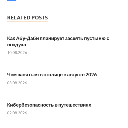
o
t
a
m
S
k
t
t
a
h
RELATED POSTS
e
s
i
a
r
A
l
r
Как Абу-Даби планирует засеять пустыню с
p
e
воздуха
p
10.08.2026
Чем заняться в столице в августе 2026
03.08.2026
Кибербезопасность в путешествиях
02.08.2026