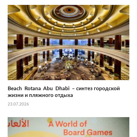
r
A
l
r
p
e
p
Beach Rotana Abu Dhabi – синтез городской
жизни и пляжного отдыха
23.07.2026