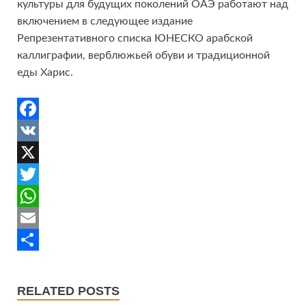
культуры для будущих поколений ОАЭ работают над
включением в следующее издание
Репрезентативного списка ЮНЕСКО арабской
каллиграфии, верблюжьей обуви и традиционной
еды Харис.
F
a
V
c
K
X
e
T
b
w
W
o
i
h
E
o
t
a
m
S
k
t
t
a
h
RELATED POSTS
e
s
i
a