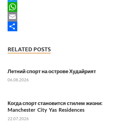
e
T
b
w
W
o
i
h
E
o
t
a
m
S
k
t
t
a
h
RELATED POSTS
e
s
i
a
r
A
l
r
Летний спорт на острове Худайрият
p
e
06.08.2026
p
Когда спорт становится стилем жизни:
Manchester City Yas Residences
22.07.2026