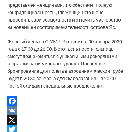
представлен женщинами, что обеспечит полную
конфиденциальность. Для женщин это шанс
проверить свои возможности и отточить мастерство
на новейшей достопримечательности острова Яс.
Женский день на CLYMB ™ состоится 30 января 2020
года с 17:30 до 21:00. В этот день посетительницы
смогут познакомиться с уникальными рекордными
аттракционами мирового уровня. Последнее
бронирование для полета в аэродинамической трубе
будет в 20:30 вечера, а для скалолазания – в 20:00.
Гостей ожидают специальные предложения.
F
a
V
c
K
X