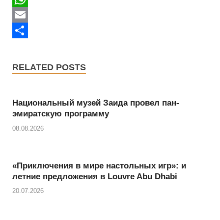
b
w
W
o
i
h
E
o
t
a
m
S
k
t
t
a
h
RELATED POSTS
e
s
i
a
r
A
l
r
Национальный музей Заида провел пан-
p
e
эмиратскую программу
p
08.08.2026
«Приключения в мире настольных игр»: и
летние предложения в Louvre Abu Dhabi
20.07.2026