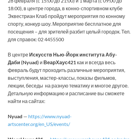
28 февраля (с 15:00 до 21:00) и 1 марта (с 09:00 до
18:00), в центре города, в конно-спортивном клубе
Эквестриан Клаб пройдут мероприятия по конному
спорту, конкур шоу. Мероприятие бесплатное для
посещения – для зрителей разбит целый городок. Тел.
для справок: 02 4455500
В центре
Искусств Нью-Йорк института Абу-
Даби (Nyuad)
и
ВеарХаус421
как и всегда весь
февраль будут проходить различные мероприятия,
выступления, мастер-классы, показы фильмов,
лекции, беседы на разную тематику и многое другое.
Детальную информацию и расписание вы сможете
найти на сайтах:
Nyuad
—
https://www.nyuad-
artscenter.org/en_US/events/