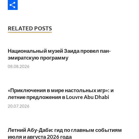
o
i
h
E
o
t
a
m
S
k
t
t
a
h
RELATED POSTS
e
s
i
a
r
A
l
r
Национальный музей Заида провел пан-
p
e
эмиратскую программу
p
08.08.2026
«Приключения в мире настольных игр»: и
летние предложения в Louvre Abu Dhabi
20.07.2026
Летний Абу-Даби: гид по главным событиям
июля и августа 2026 года