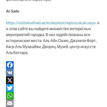
Al-Sadu
https://visitabudhabi.ae/en/explore/regions/al.ain.aspx
н
а этом сайте вы найдете множество интересных
мероприятий городка. В них задействованы все
исторические места: Аль Айн Оазис, Джахили Форт,
Каср Аль Муавайжи, Дворец-Музей, центр искусств
Аль Каттара.
F
a
V
c
K
X
e
T
b
w
W