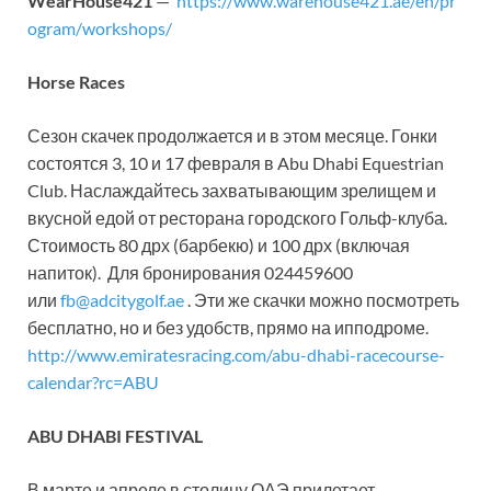
WearHouse421
—
https://www.warehouse421.ae/en/pr
ogram/workshops/
Horse Races
Сезон скачек продолжается и в этом месяце. Гонки
состоятся 3, 10 и 17 февраля в Abu Dhabi Equestrian
Club. Наслаждайтесь захватывающим зрелищем и
вкусной едой от ресторана городского Гольф-клуба.
Стоимость 80 дрх (барбекю) и 100 дрх (включая
напиток). Для бронирования 024459600
или
fb@adcitygolf.ae
. Эти же скачки можно посмотреть
бесплатно, но и без удобств, прямо на ипподроме.
http://www.emiratesracing.com/abu-dhabi-racecourse-
calendar?rc=ABU
ABU DHABI FESTIVAL
В марте и апреле в столицу ОАЭ прилетает