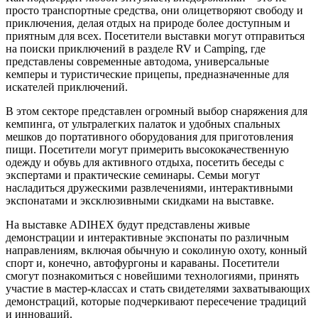
просто транспортные средства, они олицетворяют свободу и
приключения, делая отдых на природе более доступным и
приятным для всех. Посетители выставки могут отправиться
на поиски приключений в разделе RV и Camping, где
представлены современные автодома, универсальные
кемперы и туристические прицепы, предназначенные для
искателей приключений.
В этом секторе представлен огромный выбор снаряжения для
кемпинга, от ультралегких палаток и удобных спальных
мешков до портативного оборудования для приготовления
пищи. Посетители могут примерить высококачественную
одежду и обувь для активного отдыха, посетить беседы с
экспертами и практические семинары. Семьи могут
насладиться дружескими развлечениями, интерактивными
экспонатами и эксклюзивными скидками на выставке.
На выставке ADIHEX будут представлены живые
демонстрации и интерактивные экспонаты по различным
направлениям, включая обычную и соколиную охоту, конный
спорт и, конечно, автофургоны и караваны. Посетители
смогут познакомиться с новейшими технологиями, принять
участие в мастер-классах и стать свидетелями захватывающих
демонстраций, которые подчеркивают пересечение традиций
и инноваций.