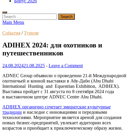
Бонус 2026
Search
for:
Main Menu
События
/
Туризм
ADIHEX 2024: для охотников и
путешественников
24.08.2024
21.08.2025
-
Leave a Comment
ADNEC Group объявили о проведении 21-й Международной
охотничьей и конной выставки в Абу-Даби (Abu Dhabi
International Hunting and Equestrian Exhibition, ADIHEX).
Выставка пройдет с 31 августа по 8 сентября 2024 года
в выставочном центре ADNEC Centre Abu Dhabi.
ADIHEX органично сочетает эмиратские культурные
традиции
и наследие с инновациями и передовыми
технологиями. Мероприятие является ареной для создания
новых бизнес-предприятий, увлекает аудиторию всех
возрастов и приобщает к приключенческому образу жизни.