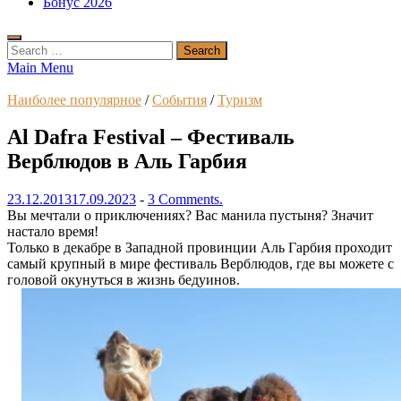
Бонус 2026
Search
for:
Main Menu
Наиболее популярное
/
События
/
Туризм
Al Dafra Festival – Фестиваль
Верблюдов в Аль Гарбия
23.12.2013
17.09.2023
-
3 Comments.
Вы мечтали о приключениях? Вас манила пустыня? Значит
настало время!
Только в декабре в Западной провинции Аль Гарбия проходит
самый крупный в мире фестиваль Верблюдов, где вы можете с
головой окунуться в жизнь бедуинов.