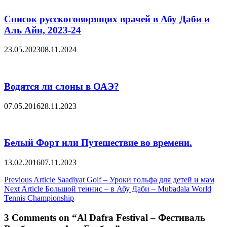
Список русскоговорящих врачей в Абу Даби и
Аль Айн, 2023-24
23.05.2023
08.11.2024
Водятся ли слоны в ОАЭ?
07.05.2016
28.11.2023
Белый Форт или Путешествие во времени.
13.02.2016
07.11.2023
Post
Previous Article
Saadiyat Golf – Уроки гольфа для детей и мам
Next Article
Большой теннис – в Абу Даби – Mubadala World
navigation
Tennis Championship
3 Comments on “Al Dafra Festival – Фестиваль