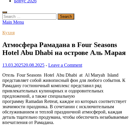
Бонус 2026
Search
for:
Main Menu
Кухня
Атмосфера Рамадана в Four Seasons
Hotel Abu Dhabi на острове Аль Марая
13.03.2025
20.08.2025
-
Leave a Comment
Отель Four Seasons Hotel Abu Dhabi at Al Maryah Island
представляет собой живописный фон для любого события. К
Рамадану гостиничный комплекс представил ряд
привлекательных кулинарных и оздоровительных
предложений, а также специальную
программу Ramadan Retreat, каждое из которых соответствует
значимости праздника. В сочетании с исключительным
обслуживанием и теплой праздничной атмосферой, каждая
деталь тщательно продумана, чтобы обеспечить незабываемые
впечатления от Рамадана.