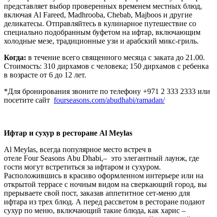
представляет выбор проверенных временем местных блюд,
включая Al Fareed, Madhrooba, Chebab, Majboos и другие
деликатесы. Отправляйтесь в кулинарное путешествие со
специально подобранным буфетом на ифтар, включающим
холодные мезе, традиционные узи и арабский микс-гриль.
Когда:
в течение всего священного месяца с заката до 21.00.
Стоимость: 310 дирхамов с человека; 150 дирхамов с ребенка
в возрасте от 6 до 12 лет.
*Для бронирования звоните по телефону +971 2 333 2333 или
посетите сайт
fourseasons.com/abudhabi/ramadan/
Ифтар и сухур в ресторане
Al
Meylas
Al Meylas, всегда популярное место встреч в
отеле Four Seasons Abu Dhabi,– это элегантный лаунж, где
гости могут встретиться за ифтаром и сухуром.
Расположившись в красиво оформленном интерьере или на
открытой террасе с ночным видом на сверкающий город, вы
прерываете свой пост, заказав аппетитное сет-меню для
ифтара из трех блюд. А перед рассветом в ресторане подают
сухур по меню, включающий такие блюда, как харис –