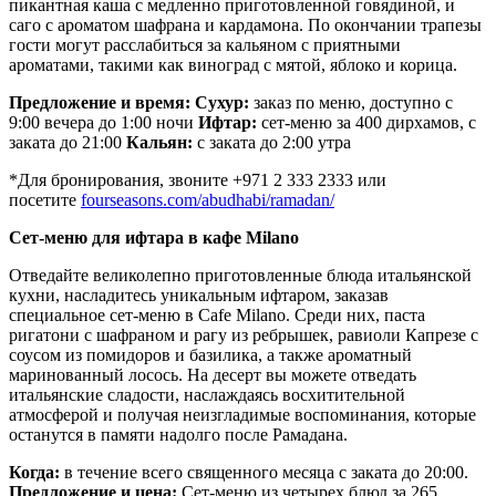
пикантная каша с медленно приготовленной говядиной, и
саго с ароматом шафрана и кардамона. По окончании трапезы
гости могут расслабиться за кальяном с приятными
ароматами, такими как виноград с мятой, яблоко и корица.
Предложение и время:
Сухур:
заказ по меню, доступно с
9:00 вечера до 1:00 ночи
Ифтар:
сет-меню за 400 дирхамов, с
заката до 21:00
Кальян:
с заката до 2:00 утра
*Для бронирования, звоните +971 2 333 2333 или
посетите
fourseasons.com/abudhabi/ramadan/
Сет-меню для ифтара в кафе
Milano
Отведайте великолепно приготовленные блюда итальянской
кухни, насладитесь уникальным ифтаром, заказав
специальное сет-меню в Cafe Milano. Среди них, паста
ригатони с шафраном и рагу из ребрышек, равиоли Капрезе с
соусом из помидоров и базилика, а также ароматный
маринованный лосось. На десерт вы можете отведать
итальянские сладости, наслаждаясь восхитительной
атмосферой и получая неизгладимые воспоминания, которые
останутся в памяти надолго после Рамадана.
Когда:
в течение всего священного месяца с заката до 20:00.
Предложение и цена:
Сет-меню из четырех блюд за 265