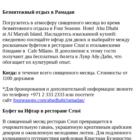
Безмятежный отдых в Рамадан
Погрузитесь в атмосферу священного месяца во время
безмятежного отдыха в Four Seasons Hotel Abu Dhabi
at Al Maryah Island. Насладитесь изысканной кухней:
ежедневно посещайте ифтар для двоих и выбирайте между
роскошным буфетом в ресторане Crust и итальянскими
блюдами в Cafe Milano. В дополнение к этому гости
получают два бесплатных билета в Лувр Абу-Даби, что
обогащает их культурный опыт.
Когда:
в течение всего священного месяца. Стоимость
:
от
1100 дирхамов
*Для бронирования и дополнительной информации звоните
по телефону +971 2 333 2333 или посетите
сайт
fourseasons.com/abudhabi/ramadan/
Буфет на Ифтар в ресторане
Crust
В священный месяц ресторан Crust превращается в
очаровательную гавань, украшенную креативным арабским
декором и оживленную мелодиями лютни. Для подлинного
кулинарного путешествия шеф-повар Кристиан Буэнростро