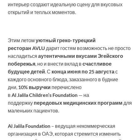
интерьер создают идеальную сцену для вкусовых
открытий и теплых моментов.
Этим летом
уютный греко-турецкий
ресторан AVLU
дарит гостям возможность не просто
насладиться
аутентичными вкусами Эгейского
побережья
, но и внести вклад в
счастливое
будущее детей
. С
конца июня по 25 августа
с
каждого основного блюда, заказанного в будние
дни,
10% выручки
перечислено
в
Al Jalila Children’s Foundation
— на
поддержку
передовых медицинских программ
для
маленьких пациентов.
Al Jalila Foundation
– ведущая некоммерческая
организация в ОАЭ, которая стремится изменить