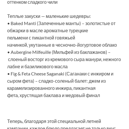
оттенком сладкого чили
Теплые закуски — маленькие шедевры:
• Baked Manti (Запеченные манты) – золотистые от
обжарки в масле ароматные турецкие
пельмени с пикантной говяжьей
начинкой, укутанные в чесночно-йогуртовое облако
• Aubergine Milfeuille (Мильфей из баклажанов) –
слоеный восторг из кремового сыра манури, нежного
лабне и базиликового масла
• Fig & Feta Cheese Saganaki (Саганаки с инжиром и
сыром фета) – сладко-соленый балет: джем из
карамелизированного инжира, пикантная
фета, хрустящая баклава и медовый финал
Теперь, благодаря этой специальной летней
кампании, каждое блюдо предлагает не только вкус