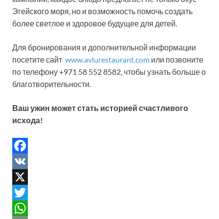
Эгейского моря, но и возможность помочь создать
более светлое и здоровое будущее для детей.
Для бронирования и дополнительной информации
посетите сайт
www.avlurestaurant.com
или позвоните
по телефону +971 58 552 8582, чтобы узнать больше о
благотворительности.
Ваш ужин может стать историей счастливого
исхода!
F
a
V
c
K
X
e
T