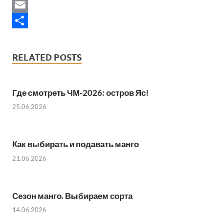
b
w
W
o
i
h
E
o
t
a
m
S
k
t
t
a
h
RELATED POSTS
e
s
i
a
r
A
l
r
Где смотреть ЧМ-2026: остров Яс!
p
e
25.06.2026
p
Как выбирать и подавать манго
21.06.2026
Сезон манго. Выбираем сорта
14.06.2026