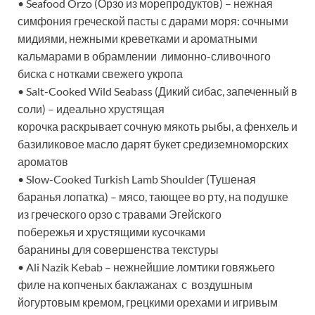
• Seafood Orzo (Орзо из морепродуктов) – нежная
симфония греческой пасты с дарами моря: сочными
мидиями, нежными креветками и ароматными
кальмарами в обрамлении лимонно-сливочного
биска с нотками свежего укропа
• Salt-Cooked Wild Seabass (Дикий сибас, запеченный в
соли) – идеально хрустящая
корочка раскрывает сочную мякоть рыбы, а фенхель и
базиликовое масло дарят букет средиземноморских
ароматов
• Slow-Cooked Turkish Lamb Shoulder (Тушеная
баранья лопатка) – мясо, тающее во рту, на подушке
из греческого орзо с травами Эгейского
побережья и хрустящими кусочками
баранины для совершенства текстуры
• Ali Nazik Kebab – нежнейшие ломтики говяжьего
филе на копченых баклажанах с воздушным
йогуртовым кремом, грецкими орехами и игривым