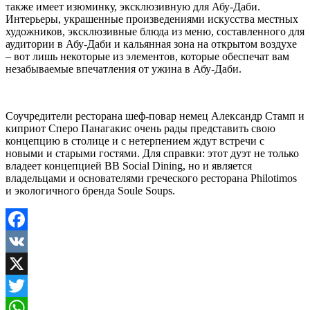
также имеет изюминку, эксклюзивную для Абу-Даби.
Интерьеры, украшенные произведениями искусства местных
художников, эксклюзивные блюда из меню, составленного для
аудитории в Абу-Даби и кальянная зона на открытом воздухе
– вот лишь некоторые из элементов, которые обеспечат вам
незабываемые впечатления от ужина в Абу-Даби.
Соучредители ресторана шеф-повар немец Александр Стамп и
киприот Сперо Панагакис очень рады представить свою
концепцию в столице и с нетерпением ждут встречи с
новыми и старыми гостями. Для справки: этот дуэт не только
владеет концепцией BB Social Dining, но и является
владельцами и основателями греческого ресторана Philotimos
и экологичного бренда Soule Soups.
Facebook
VK
X
Twitter