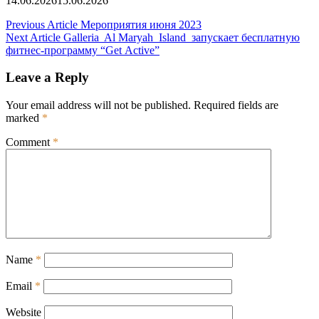
14.06.2026
15.06.2026
Post
Previous Article
Мероприятия июня 2023
Next Article
Galleria Al Maryah Island запускает бесплатную
navigation
фитнес-программу “Get Active”
Leave a Reply
Your email address will not be published.
Required fields are
marked
*
Comment
*
Name
*
Email
*
Website