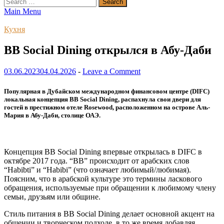
Search
for:
Main Menu
Кухня
BB Social Dining открылся в Абу-Даби
03.06.2023
04.04.2026
-
Leave a Comment
Популярная в Дубайском международном финансовом центре (DIFC)
локальная концепция BB Social Dining, распахнула свои двери для
гостей в престижном отеле Rosewood, расположенном на острове Аль-
Мария в Абу-Даби, столице ОАЭ.
Концепция BB Social Dining впервые открылась в DIFC в
октябре 2017 года. “BB” происходит от арабских слов
“Habibti” и “Habibi” (что означает любимый/любимая).
Поясним, что в арабской культуре это термины ласкового
обращения, используемые при обращении к любимому члену
семьи, друзьям или общине.
Стиль питания в BB Social Dining делает основной акцент на
общении и творческом подходе, в то же время добавляя