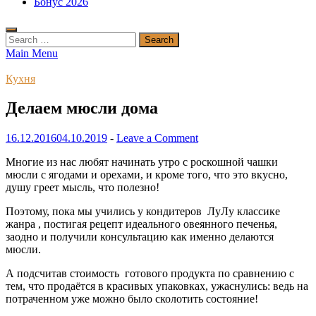
Бонус 2026
Search
for:
Main Menu
Кухня
Делаем мюсли дома
16.12.2016
04.10.2019
-
Leave a Comment
Многие из нас любят начинать утро с роскошной чашки
мюсли с ягодами и орехами, и кроме того, что это вкусно,
душу греет мысль, что полезно!
Поэтому, пока мы учились у кондитеров ЛуЛу классике
жанра , постигая рецепт идеального овеянного печенья,
заодно и получили консультацию как именно делаются
мюсли.
А подсчитав стоимость готового продукта по сравнению с
тем, что продаётся в красивых упаковках, ужаснулись: ведь на
потраченном уже можно было сколотить состояние!