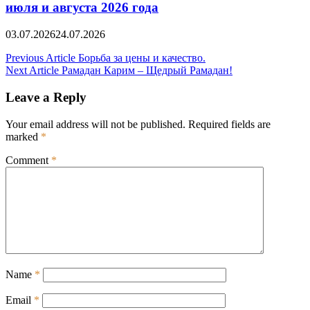
июля и августа 2026 года
03.07.2026
24.07.2026
Post
Previous Article
Борьба за цены и качество.
Next Article
Рамадан Карим – Щедрый Рамадан!
navigation
Leave a Reply
Your email address will not be published.
Required fields are
marked
*
Comment
*
Name
*
Email
*