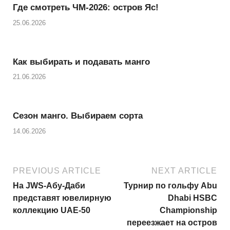
Где смотреть ЧМ-2026: остров Яс!
p
e
25.06.2026
p
Как выбирать и подавать манго
21.06.2026
Сезон манго. Выбираем сорта
14.06.2026
PREVIOUS ARTICLE
NEXT ARTICLE
На JWS-Абу-Даби
Турнир по гольфу Abu
представят ювелирную
Dhabi HSBC
коллекцию UAE-50
Championship
переезжает на остров