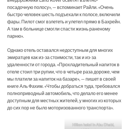
посадочную полосу», — вспоминает Райли. «Очень
быстро человек шесть подъехали к полосе, включили
фары. Пилот смог взлететь и улетел прямо в Бахрейн.
А там в больнице смогли спасти жизнь раненому
парню».
Однако отель оставался недоступным для многих
эмиратцев как из-за стоимости, так и из-за
удаленности от города. «Прохладительный напиток в
отеле стоил три рупии, что в четыре раза дороже, чем
мы платили за напиток на базаре», — пишет в своей
книге Аль Фахим. «Чтобы добраться туда, требовался
полноприводный автомобиль, что делало его менее
доступным для местных жителей, у многих из которых
до сих пор не было моторизованного транспорта».
Hilton hotel in Abu Dhabi,