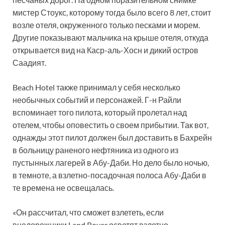
мистер Стоукс, которому тогда было всего 8 лет, стоит
возле отеля, окруженного только песками и морем.
Другие показывают мальчика на крыше отеля, откуда
открывается вид на Каср-аль-Хосн и дикий остров
Саадият.
Beach Hotel также принимал у себя несколько
необычных событий и персонажей. Г-н Райли
вспоминает того пилота, который пролетал над
отелем, чтобы оповестить о своем прибытии. Так вот,
однажды этот пилот должен был доставить в Бахрейн
в больницу раненого нефтяника из одного из
пустынных лагерей в Абу-Даби. Но дело было ночью,
в темноте, а взлетно-посадочная полоса Абу-Даби в
те времена не освещалась.
«Он рассчитал, что сможет взлететь, если
внедорожники Land Rover осветят взлетно-