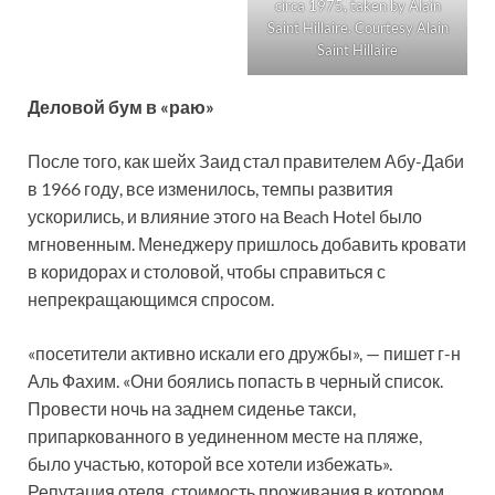
circa 1975, taken by Alain
Saint Hillaire. Courtesy Alain
Saint Hillaire
Деловой бум в «раю»
После того, как шейх Заид стал правителем Абу-Даби
в 1966 году, все изменилось, темпы развития
ускорились, и влияние этого на Beach Hotel было
мгновенным. Менеджеру пришлось добавить кровати
в коридорах и столовой, чтобы справиться с
непрекращающимся спросом.
«посетители активно искали его дружбы», — пишет г-н
Аль Фахим. «Они боялись попасть в черный список.
Провести ночь на заднем сиденье такси,
припаркованного в уединенном месте на пляже,
было участью, которой все хотели избежать».
Репутация отеля, стоимость проживания в котором