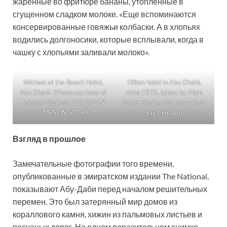
жаренные во фритюре бананы, утопленные в
сгущенном сладком молоке. «Еще вспоминаются
консервированные говяжьи колбаски. А в хлопьях
водились долгоносики, которые всплывали, когда в
чашку с хлопьями заливали молоко».
Michael at the Beach Hotel,
Hilton hotel in Abu Dhabi,
Abu Dhabi. (Photo courtesy of
circa 1975, taken by Alain
Michael Stokes) FOR COLIN
Saint Hillaire. Courtesy Alain
SIMPSON STORY
Saint Hillaire
Взгляд в прошлое
Замечательные фотографии того времени,
опубликованные в эмиратском издании The National,
показывают Абу-Даби перед началом решительных
перемен. Это был затерянный мир домов из
кораллового камня, хижин из пальмовых листьев и
песчаных дорог. На одном поразительном снимке