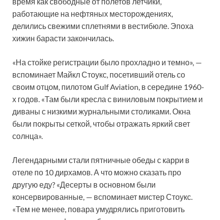
время как свободные от полетов летчики,
работающие на нефтяных месторождениях,
делились свежими сплетнями в вестибюле. Эпоха
хижин барасти закончилась.
«На стойке регистрации было прохладно и темно», —
вспоминает Майкл Стоукс, посетивший отель со
своим отцом, пилотом Gulf Aviation, в середине 1960-
х годов. «Там были кресла с виниловым покрытием и
диваны с низкими журнальными столиками. Окна
были покрыты сеткой, чтобы отражать яркий свет
солнца».
Легендарными стали пятничные обеды с карри в
отеле по 10 дирхамов. А что можно сказать про
другую еду? «Десерты в основном были
консервированные, — вспоминает мистер Стоукс.
«Тем не менее, повара умудрялись приготовить