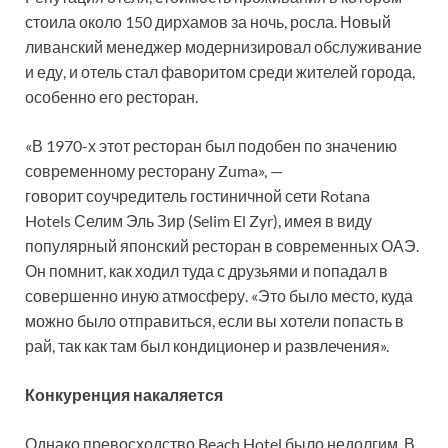
стоила около 150 дирхамов за ночь, росла. Новый
ливанский менеджер модернизировал обслуживание
и еду, и отель стал фаворитом среди жителей города,
особенно его ресторан.
«В 1970-х этот ресторан был подобен по значению
современному ресторану Zuma», —
говорит соучредитель гостиничной сети Rotana
Hotels Селим Эль Зир (Selim El Zyr), имея в виду
популярный японский ресторан в современных ОАЭ.
Он помнит, как ходил туда с друзьями и попадал в
совершенно иную атмосферу. «Это было место, куда
можно было отправиться, если вы хотели попасть в
рай, так как там был кондиционер и развлечения».
Конкуренция накаляется
Однако превосходство Beach Hotel было недолгим. В