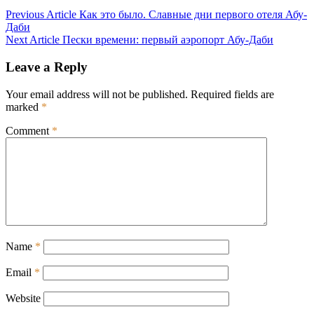
Post
Previous Article
Как это было. Славные дни первого отеля Абу-
Даби
navigation
Next Article
Пески времени: первый аэропорт Абу-Даби
Leave a Reply
Your email address will not be published.
Required fields are
marked
*
Comment
*
Name
*
Email
*
Website