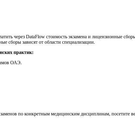
ить через DataFlow стоимость экзамена и лицензионные сборы.
нные сборы зависят от области специализации.
нских практик:
хамов ОАЭ.
 экзаменов по конкретным медицинским дисциплинам, посетите