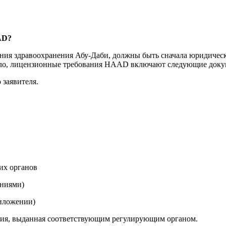
AD
?
ния здравоохранения Абу-Даби, должны быть сначала юридичес
ило, лицензионные требования HAAD включают следующие доку
 заявителя.
их органов
ениями)
риложении)
ния, выданная соответствующим регулирующим органом.