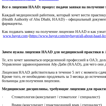
Все о лицензии
HAAD
: процесс подачи заявки на получение
Каждый медицинский работник, который хочет вести практику
(Health Authority of Abu Dhabi, HAAD) – официальный докуме
фармацевты.
Как подавать заявку на получение лицензии HAAD и как узнать
www.bayut.com
(
https://www.bayut.com/mybayut/all-about-haad-lic
Зачем нужна лицензия
HAAD
для медицинской практики в 
Те, кто хочет заниматься определенной профессией в ОАЭ, д
Управление здравоохранения Абу-Даби (HAAD), для чего они 
Лицензия HAAD действительна в течение 5 лет с момента сдач
Кроме того, ее необходимо продлевать за 3 месяца до истече
больницы для получения лицензии.
Медицинские дисциплины, требующие лицензии для практи
· Стоматология (консультант / стоматолог / специалист)
· Врачи (консультант / практикующий врач / специалист)