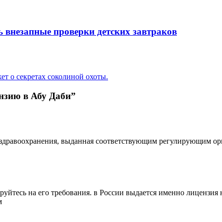
сь внезапные проверки детских завтраков
ет о секретах соколиной охоты.
нзию в Абу Даби”
 здравоохранения, выданная соответствующим регулирующим орг
руйтесь на его требования. в России выдается именно лицензия
м