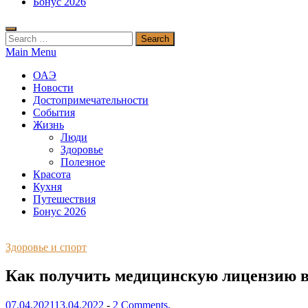
Бонус 2026
Search
for:
Main Menu
ОАЭ
Новости
Достопримечательности
События
Жизнь
Люди
Здоровье
Полезное
Красота
Кухня
Путешествия
Бонус 2026
Здоровье и спорт
Как получить медицинскую лицензию в
07.04.2021
13.04.2022
-
2 Comments.