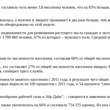
ставило чуть менее 3,8 миллиона человек, что на 83% больше, 
двоилась, а мужчин в эмирате проживает в два раза больше, че
ли обнародованы на этой неделе.
я недвижимости для размещения растущего числа граждан и экс
ает 3 789 860 человек, 67% из которых – мужского пола. Средний 
ным по численности населения, составляя 66% от общей численн
к, что составляет 27% от общей численности населения эмирата А
я, сообщает пресс-служба.
ости занятого населения с 2011 года, в результате чего общее 
орых выросла на 109 процентов с 2011 года, и 54 процента “син
ообразии рабочей силы в Абу-Даби”, – говорится в заявлении м
также увеличилось на 66% и составило 754 555 единиц. Из них 