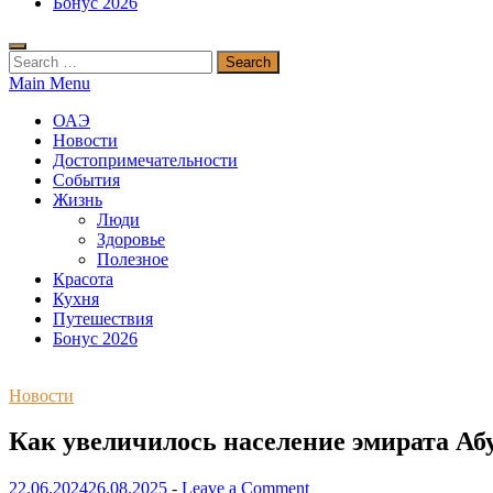
Бонус 2026
Search
for:
Main Menu
ОАЭ
Новости
Достопримечательности
События
Жизнь
Люди
Здоровье
Полезное
Красота
Кухня
Путешествия
Бонус 2026
Новости
Как увеличилось население эмирата Аб
22.06.2024
26.08.2025
-
Leave a Comment