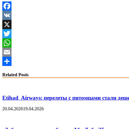
Facebook
VK
X
Twitter
WhatsApp
Email
Share
Related Posts
Etihad Airways: перелеты с питомцами стали деш
20.04.2026
19.04.2026