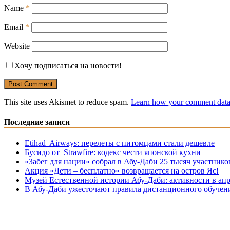
Name
*
Email
*
Website
Хочу подписаться на новости!
This site uses Akismet to reduce spam.
Learn how your comment data 
Последние записи
Etihad Airways: перелеты с питомцами стали дешевле
Бусидо от Strawfire: кодекс чести японской кухни
«Забег для нации» собрал в Абу-Даби 25 тысяч участнико
Акция «Дети – бесплатно» возвращается на остров Яс!
Музей Eстественной истории Абу-Даби: активности в апр
В Абу-Даби ужесточают правила дистанционного обучен