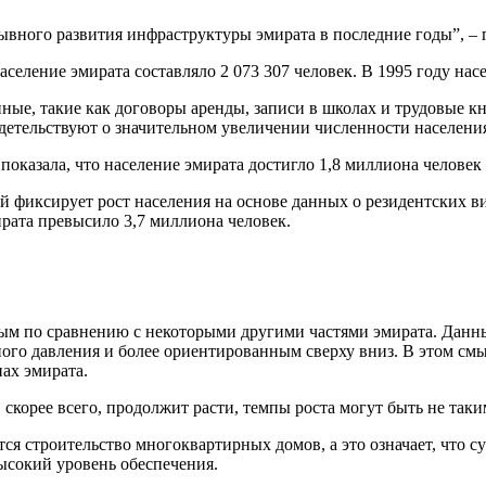
ывного развития инфраструктуры эмирата в последние годы”, – 
население эмирата составляло 2 073 307 человек. В 1995 году нас
ые, такие как договоры аренды, записи в школах и трудовые к
идетельствуют о значительном увеличении численности населени
оказала, что население эмирата достигло 1,8 миллиона человек 
 фиксирует рост населения на основе данных о резидентских виз
ирата превысило 3,7 миллиона человек.
мым по сравнению с некоторыми другими частями эмирата. Данн
ого давления и более ориентированным сверху вниз. В этом смы
нах эмирата.
скорее всего, продолжит расти, темпы роста могут быть не таки
я строительство многоквартирных домов, а это означает, что с
ысокий уровень обеспечения.