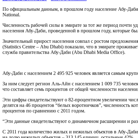
По официальным данным, в прошлом году население Абу-Даби со
National.
Численность рабочей силы в эмирате за тот же период почти у
населения Абу-Даби, проведенной в прошлом году, которые бы
Значительный прирост населения совпал с ростом предложени
(Statistics Centre – Abu Dhabi) показали, что в эмирате прожив
служба правительства Абу-Даби (Abu Dhabi Media Office).
Абу-Даби с населением 2 495 925 человек является самым круп
За ним следует регион Аль-Айн с населением 1 009 735 челове
что составляет семь процентов от общей численности населени
Эти цифры свидетельствуют о 82-процентном увеличении численн
делятся на 46 процентов “белых воротничков”, численность кот
процентов по сравнению с 2011 годом.
“Эти данные свидетельствуют о динамичном расширении и разн
С 2011 года количество жилых и нежилых объектов в Абу-Даби 
на долю нежилых объектов – 313 145 единиц, остальные 42%.