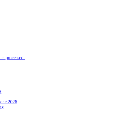
is processed.
в
еле 2026
ия