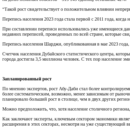
“Такой рост свидетельствует о положительном влиянии непрер
Перепись населения 2023 года стала первой с 2011 года, когда 
При составлении переписи использовались уже имеющиеся данн
недавних переписей, проведенных по всей стране, которые св
Перепись населения Шарджи, опубликованная в мае 2023 года, п
Счетчик населения Дубайского статистического центра, который
города достигла 3,5 миллиона человек. С тех пор население эм
Запланированный рост
По мнению экспертов, рост Абу-Даби стал более контролируе
более систематическим, возможно, менее зависимым от рыночн
планировало больший рост в столице, чем в двух других регио
Можно предположить, что, хотя население столичного региона, 
Как заключают эксперты, ключевым сектором экономики являетс
расширения в этих секторах, несмотря на уже существующий в