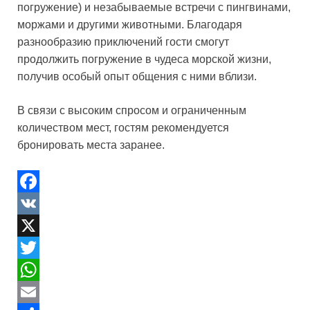
погружение) и незабываемые встречи с пингвинами,
моржами и другими животными. Благодаря
разнообразию приключений гости смогут
продолжить погружение в чудеса морской жизни,
получив особый опыт общения с ними вблизи.
В связи с высоким спросом и ограниченным
количеством мест, гостям рекомендуется
бронировать места заранее.
F
a
V
c
K
X
e
T
b
w
W