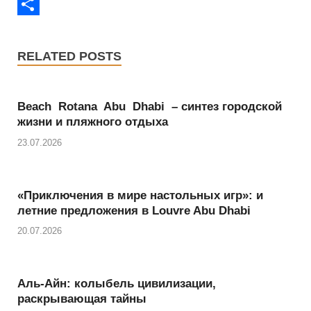
o
i
h
E
o
t
a
m
S
k
t
t
a
h
RELATED POSTS
e
s
i
a
r
A
l
r
Beach Rotana Abu Dhabi – синтез городской
p
e
жизни и пляжного отдыха
p
23.07.2026
«Приключения в мире настольных игр»: и
летние предложения в Louvre Abu Dhabi
20.07.2026
Аль-Айн: колыбель цивилизации,
раскрывающая тайны