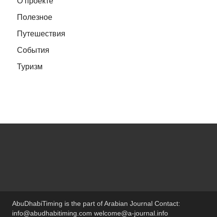
О проекте
Полезное
Путешествия
События
Туризм
AbuDhabiTiming is the part of Arabian Journal Contact:
info@abudhabitiming.com welcome@a-journal.info