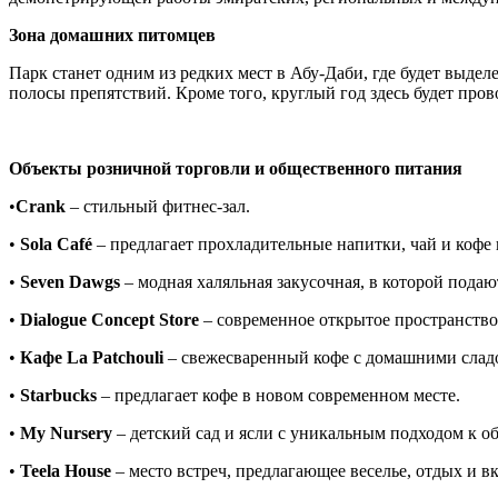
Зона домашних питомцев
Парк станет одним из редких мест в Абу-Даби, где будет выде
полосы препятствий. Кроме того, круглый год здесь будет про
Объекты розничной торговли и общественного питания
•
Crank
– стильный фитнес-зал.
•
Sola Café
– предлагает прохладительные напитки, чай и кофе
•
Seven
Dawgs
– модная халяльная закусочная, в которой подаю
•
Dialogue
Concept
Store
– современное открытое пространство
•
Кафе
La
Patchouli
– свежесваренный кофе с домашними сладо
•
Starbucks
– предлагает кофе в новом современном месте.
•
My
Nursery
– детский сад и ясли с уникальным подходом к о
•
Teela House
– место встреч, предлагающее веселье, отдых и в