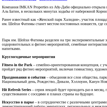
Компания IMKAN Properties из Абу-Даби официально открыла п
Аль Батин, в нескольких минутах ходьбы от набережной Корни
Ранее известный как «Женский парк Халидия», участок площадь
им. Шейхи Фатимы станет местом постоянных новшеств, где се
Парк им. Шейхи Фатимы разделен на три экспериментальные зо
оздоровительных и фитнес-мероприятий, семейные интерактив
напитками.
Круглогодичные мероприятия
Fitness
in
the
Park
– семейно-ориентированная концепция, с уч
пройдет ряд фитнес-мероприятий, включая гимнастику, художе
Празднования и события
– объединяя все слои общества, парк
Национальный день, Рождество, Дивали, Хэллоуин, Канун Ново
Hit Refresh Series
– серия лекций будет проходить раз в месяц
существовании с соседями и планах страны на будущее.
Искусство в парке
– в сотрудничестве с различными центрами
демонстрирующей работы эмиратских, региональных и междун