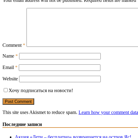
Your email address will not be published.
Required fields are marked
Comment
*
Name
*
Email
*
Website
Хочу подписаться на новости!
This site uses Akismet to reduce spam.
Learn how your comment data 
Последние записи
Акция «Дети – бесплатно» возвращается на остров Яс!