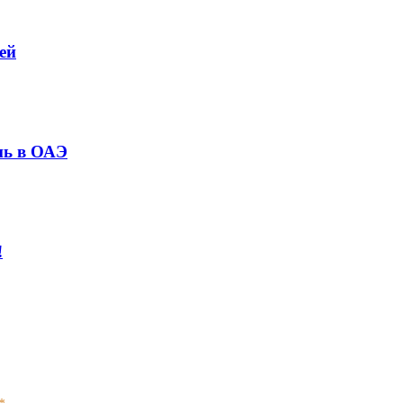
ей
нь в ОАЭ
!