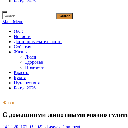
Бонус 2026
Search
for:
Main Menu
ОАЭ
Новости
Достопримечательности
События
Жизнь
Люди
Здоровье
Полезное
Красота
Кухня
Путешествия
Бонус 2026
Жизнь
С домашними животными можно гулять 
24.12.2021
07.03.2022
-
Leave a Comment