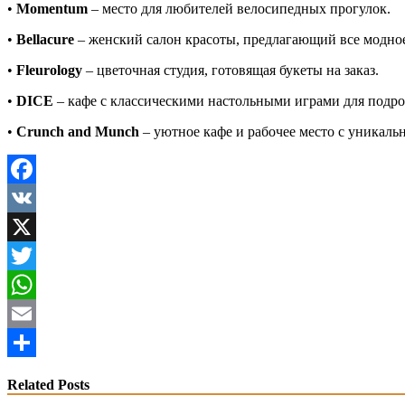
•
Momentum
– место для любителей велосипедных прогулок.
•
Bellacure
– женский салон красоты, предлагающий все модное
•
Fleurology
– цветочная студия, готовящая букеты на заказ.
•
DICE
– кафе с классическими настольными играми для подро
•
Crunch
and
Munch
– уютное кафе и рабочее место с уникал
Facebook
VK
X
Twitter
WhatsApp
Email
Share
Related Posts