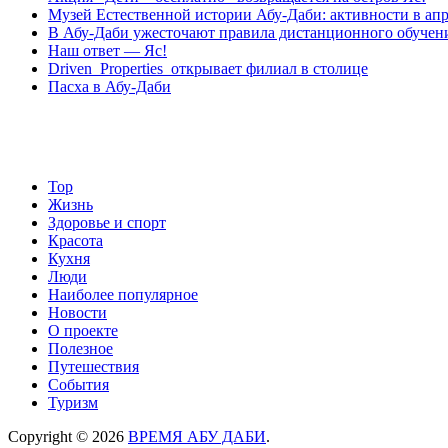
Музей Eстественной истории Абу-Даби: активности в апр
В Абу-Даби ужесточают правила дистанционного обучен
Наш ответ — Яс!
Driven Properties открывает филиал в столице
Пасха в Абу-Даби
Top
Жизнь
Здоровье и спорт
Красота
Кухня
Люди
Наиболее популярное
Новости
О проекте
Полезное
Путешествия
События
Туризм
Copyright © 2026
ВРЕМЯ АБУ ДАБИ
.