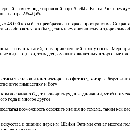
ервый в своем роде городской парк Sheikha Fatima Park премиу
ш в центре Абу-Даби.
ю 46 000 кв.м был преобразован в яркое пространство. Сохраняя
мьи собираются, чтобы уделять время активному и здоровому об
ны – зону открытий, зону приключений и зону опыта. Мероприя
ные виды отдыха, зону для домашних животных и торговые пло
астием тренеров и инструкторов по фитнесу, которые будут зан
ственную гимнастику и йогу.
 круглогодично будет проводить ряд празднований, чтобы отмеча
го года и многое другое.
, предлагая возможность освежить знания по темама, таким как 
 искусства и дизайна парк им. Шейхи Фатимы станет местом п
ародных талантов.