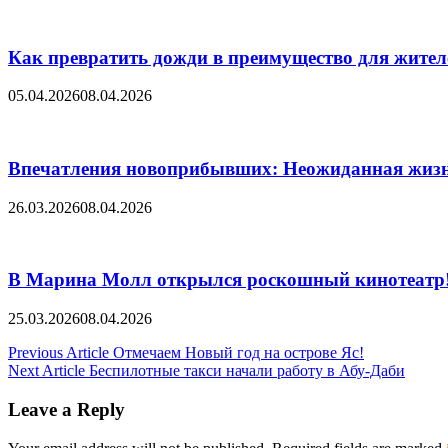
Как превратить дожди в преимущество для жител
05.04.2026
08.04.2026
Впечатления новоприбывших: Неожиданная жиз
26.03.2026
08.04.2026
В Марина Молл открылся роскошный кинотеатр
25.03.2026
08.04.2026
Post
Previous Article
Отмечаем Новый год на острове Яс!
Next Article
Беспилотные такси начали работу в Абу-Даби
navigation
Leave a Reply