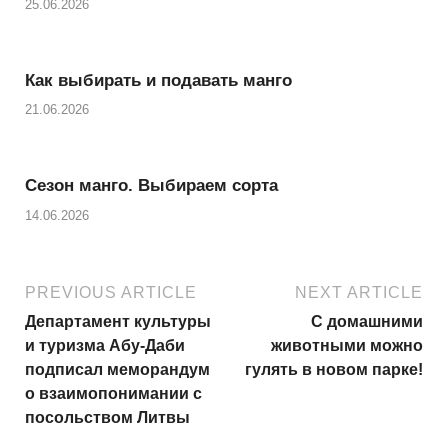
25.06.2026
p
Как выбирать и подавать манго
21.06.2026
Сезон манго. Выбираем сорта
14.06.2026
PREVIOUS ARTICLE
NEXT ARTICLE
Департамент культуры
С домашними
и туризма Абу-Даби
животными можно
подписал меморандум
гулять в новом парке!
о взаимопонимании с
посольством Литвы