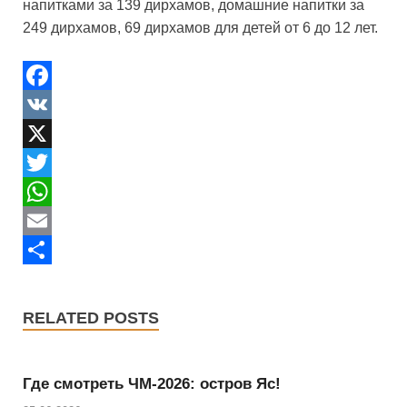
напитками за 139 дирхамов, домашние напитки за
249 дирхамов, 69 дирхамов для детей от 6 до 12 лет.
F
a
V
c
K
X
e
T
b
w
W
o
i
h
E
o
t
a
m
S
k
t
t
a
h
RELATED POSTS
e
s
i
a
r
A
l
r
Где смотреть ЧМ-2026: остров Яс!
p
e