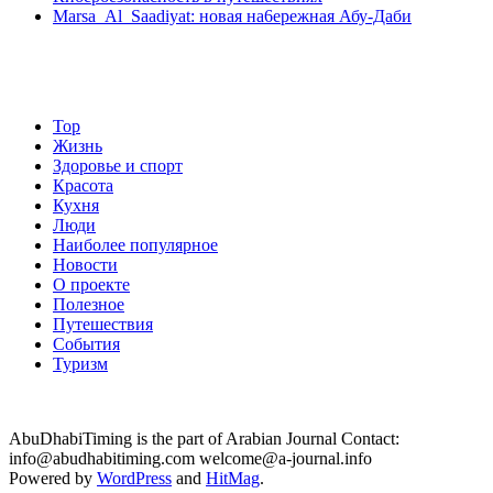
Marsa Al Saadiyat: новая на6ережная Абу-Даби
Top
Жизнь
Здоровье и спорт
Красота
Кухня
Люди
Наиболее популярное
Новости
О проекте
Полезное
Путешествия
События
Туризм
AbuDhabiTiming is the part of Arabian Journal Contact:
info@abudhabitiming.com welcome@a-journal.info
Powered by
WordPress
and
HitMag
.