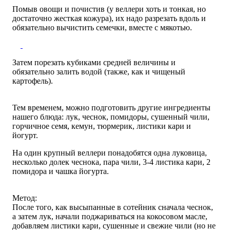
Помыв овощи и почистив (у веллери хоть и тонкая, но
достаточно жесткая кожура), их надо разрезать вдоль и
обязательно вычистить семечки, вместе с мякотью.
Затем порезать кубиками средней величины и
обязательно залить водой (также, как и чищеный
картофель).
Тем временем, можно подготовить другие ингредиенты
нашего блюда: лук, чеснок, помидоры, сушенный чили,
горчичное семя, кемун, тюрмерик, листики кари и
йогурт.
На один крупный веллери понадобятся одна луковица,
несколько долек чеснока, пара чили, 3-4 листика кари, 2
помидора и чашка йогурта.
Метод:
После того, как высыпанные в сотейник сначала чеснок,
а затем лук, начали поджариваться на кокосовом масле,
добавляем листики кари, сушенные и свежие чили (но не