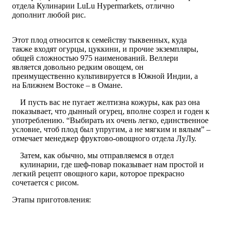
отдела Кулинарии LuLu Hypermarkets, отлично
дополнит любой рис.
Этот плод относится к семейству тыквенных, куда
также входят огурцы, цуккини, и прочие экземпляры,
общей сложностью 975 наименований. Веллери
является довольно редким овощем, он
преимущественно культивируется в Южной Индии, а
на Ближнем Востоке – в Омане.
И пусть вас не пугает желтизна кожуры, как раз она
показывает, что дынный огурец, вполне созрел и годен к
употреблению. “Выбирать их очень легко, единственное
условие, чтоб плод был упругим, а не мягким и вялым” –
отмечает менеджер фруктово-овощного отдела ЛуЛу.
Затем, как обычно, мы отправляемся в отдел
кулинарии, где шеф-повар показывает нам простой и
легкий рецепт овощного кари, которое прекрасно
сочетается с рисом.
Этапы приготовления: