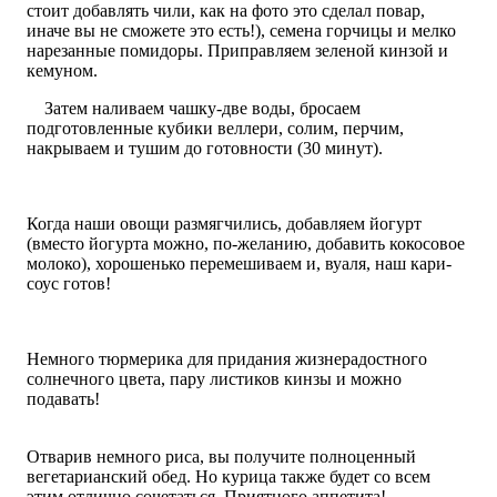
стоит добавлять чили, как на фото это сделал повар,
иначе вы не сможете это есть!), семена горчицы и мелко
нарезанные помидоры. Приправляем зеленой кинзой и
кемуном.
Затем наливаем чашку-две воды, бросаем
подготовленные кубики веллери, солим, перчим,
накрываем и тушим до готовности (30 минут).
Когда наши овощи размягчились, добавляем йогурт
(вместо йогурта можно, по-желанию, добавить кокосовое
молоко), хорошенько перемешиваем и, вуаля, наш кари-
соус готов!
Немного тюрмерика для придания жизнерадостного
солнечного цвета, пару листиков кинзы и можно
подавать!
Отварив немного риса, вы получите полноценный
вегетарианский обед. Но курица также будет со всем
этим отлично сочетаться. Приятного аппетита!