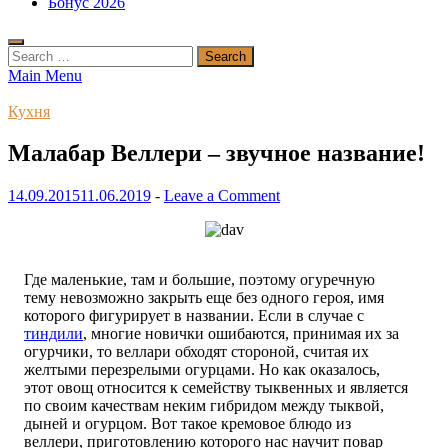
Бонус 2026
Search
for:
Main Menu
Кухня
Малабар Веллери – звучное название!
14.09.2015
11.06.2019
-
Leave a Comment
Где маленькие, там и большие, поэтому огуречную
тему невозможно закрыть еще без одного героя, имя
которого фигурирует в названии. Если в случае с
тиндили
, многие новички ошибаются, принимая их за
огурчики, то веллари обходят стороной, считая их
желтыми перезрелыми огурцами. Но как оказалось,
этот овощ относится к семейству тыквенных и является
по своим качествам неким гибридом между тыквой,
дыней и огурцом. Вот такое кремовое блюдо из
веллери, приготовлению которого нас научит повар