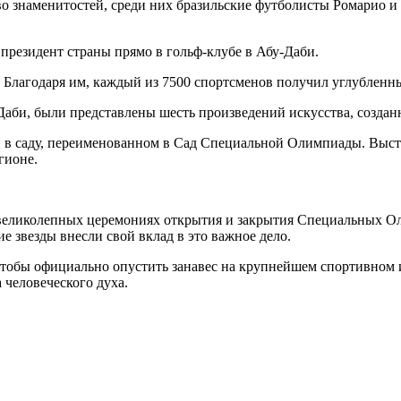
 знаменитостей, среди них бразильские футболисты Ромарио и К
президент страны прямо в гольф-клубе в Абу-Даби.
. Благодаря им, каждый из 7500 спортсменов получил углублен
-Даби, были представлены шесть произведений искусства, созд
и в саду, переименованном в Сад Специальной Олимпиады. Выс
гионе.
великолепных церемониях открытия и закрытия Специальных Ол
е звезды внесли свой вклад в это важное дело.
чтобы официально опустить занавес на крупнейшем спортивном 
 человеческого духа.