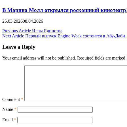
В Марина Молл открылся роскошный кинотеатр
25.03.2026
08.04.2026
Post
Previous Article
Игры Единства
Next Article
Первый выпуск Engine Week состоится в Абу-Даби
navigation
Leave a Reply
Your email address will not be published.
Required fields are marked
Comment
*
Name
*
Email
*