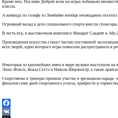
Кроме них, Послами Доброй воли на играх побывали множество
классы.
А команду по гольфу из Зимбабве вообще неожиданно посетил 
Огромный вклад в дело специального спорта внесли спонсоры
В честь игр, в выставочном комплексе Манарат Саадият в Абу
Произведения искусства станут частью постоянной экспозици
всех людей, идею которого игры помогали распространить в ре
Некоторые из крупнейших имен в мире музыки выступили на 
Люис Фонси, Кеала Сеттл и Николь Шерзингер, а также арабски
Спортсмены и тренеры приняли участие в зрелищном параде, 
финалом семи дней спортивного успеха, храбрости и торжества
Facebook