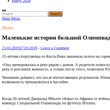
Бонус 2026
Search
for:
Main Menu
Жизнь
Маленькие истории большой Олимпиа
23.03.2019
27.03.2019
-
Leave a Comment
15-летняя спортсменка из Коста-Рики завоевала золото на соре
«Она тренировалась в реке рядом с домом. А родители помогали
реку и разгоняли живность, и только после этого, позволяли Ю
Чиновник добавил, что после впечатляющих результатов, Юлиа
возможность тренироваться в бассейне.
Когда 20-летний Джеральд Мбалле сбежал из Африки от войны,
команду Специальной Олимпиады по футболу Италии.