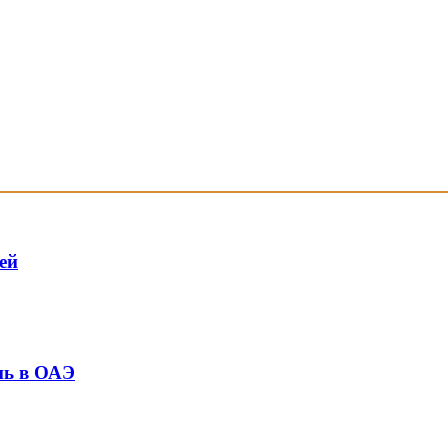
ей
нь в ОАЭ