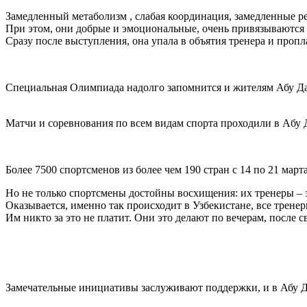
Замедленный метаболизм , слабая координация, замедленные р
При этом, они добрые и эмоциональные, очень привязываются 
Сразу после выступления, она упала в объятия тренера и пропл
Специальная Олимпиада надолго запомнится и жителям Абу Даб
Матчи и соревнования по всем видам спорта проходили в Aбу Да
Более 7500 спортсменов из более чем 190 стран с 14 по 21 ма
Но не только спортсмены достойны восхищения: их тренеры – 
Оказывается, именно так происходит в Узбекистане, все трен
Им никто за это не платит. Они это делают по вечерам, после 
Замечательные инициативы заслуживают поддержки, и в Абу Да