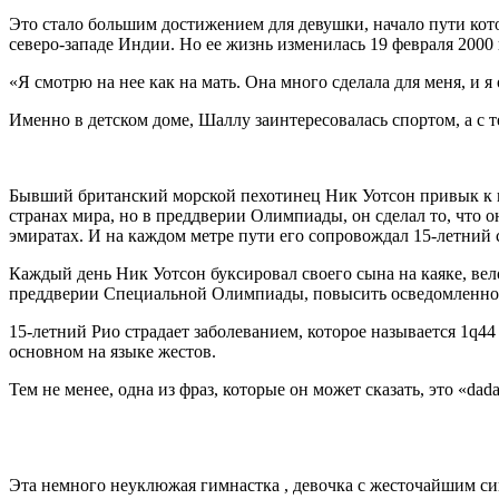
Это стало большим достижением для девушки, начало пути кото
северо-западе Индии. Но ее жизнь изменилась 19 февраля 2000
«Я смотрю на нее как на мать. Она много сделала для меня, и я
Именно в детском доме, Шаллу заинтересовалась спортом, а с т
Бывший британский морской пехотинец Ник Уотсон привык к и
странах мира, но в преддверии Олимпиады, он сделал то, что 
эмиратах. И на каждом метре пути его сопровождал 15-летний
Каждый день Ник Уотсон буксировал своего сына на каяке, вело
преддверии Специальной Олимпиады, повысить осведомленнос
15-летний Рио страдает заболеванием, которое называется 1q44
основном на языке жестов.
Тем не менее, одна из фраз, которые он может сказать, это «da
Эта немного неуклюжая гимнастка , девочка с жесточайшим си