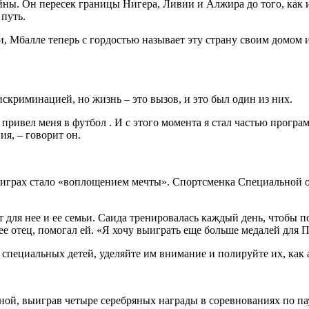
ны. Он пересек границы Нигера, Ливии и Алжира до того, как ит
 путь.
и, Мбалле теперь с гордостью называет эту страну своим домом 
искриминацией, но жизнь – это вызов, и это был один из них.
й привел меня в футбол . И с этого момента я стал частью про
я, – говорит он.
играх стало «воплощением мечты». Спортсменка Специальной ол
ит для нее и ее семьи. Саида тренировалась каждый день, чтобы 
ее отец, помогал ей. «Я хочу выиграть еще больше медалей для П
 специальных детей, уделяйте им внимание и полируйте их, как 
раной, выиграв четыре серебряных награды в соревнованиях по п