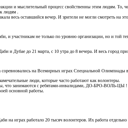
еакции и мыслительный процесс свойственны этим людям. То, ч
к людям .
акала весь оставшийся вечер. И зрители не могли смотреть на эт
и, и участникам не только по уровню организации, но и той те
би и Дубае до 21 марта, с 10 утра до 8 вечера. И весь город пр
рта соревновались на Всемирных играх Специальной Олимпиады в
замечательные люди, которые часто работают как волонтеры.
еры, что занимаются с ребятами-инвалидами, ДО-БРО-ВОЛЬ-ЦЫ !
своей основной работы.
би на играх работало 20 тысяч волонтеров. Их работа отдельно