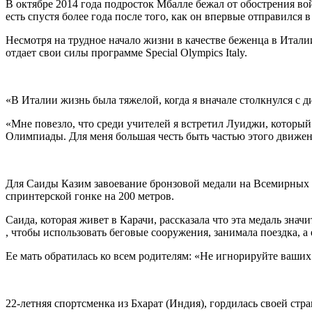
В октябре 2014 года подросток Мбалле бежал от обострения вой
есть спустя более года после того, как он впервые отправился в
Несмотря на трудное начало жизни в качестве беженца в Итали
отдает свои силы программе Special Olympics Italy.
«В Италии жизнь была тяжелой, когда я вначале столкнулся с д
«Мне повезло, что среди учителей я встретил Луиджи, которы
Олимпиады. Для меня большая честь быть частью этого движени
Для Саиды Казим завоевание бронзовой медали на Всемирных 
спринтерской гонке на 200 метров.
Саида, которая живет в Карачи, рассказала что эта медаль знач
, чтобы использовать беговые сооружения, занимала поездка, а 
Ее мать обратилась ко всем родителям: «Не игнорируйте ваших
22-летняя спортсменка из Бхарат (Индия), гордилась своей ст