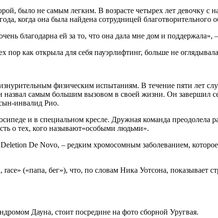
рой, было не самым легким. В возрасте четырех лет девочку с 
 года, когда она была найдена сотрудницей благотворительного 
 очень благодарна ей за то, что она дала мне дом и поддержала»,
ех пор как открыла для себя пауэрлифтинг, больше не оглядывала
знурительным физическим испытаниям. В течение пяти лет слу
он назвал самым большим вызовом в своей жизни. Он завершил се
 сын-инвалид Рио.
сипеде и в специальном кресле. Дружная команда преодолела рас
ть о тех, кого называют«особыми людьми».
 Deletion De Novo, – редким хромосомным заболеванием, которое 
da, race» («папа, бег»), что, по словам Ника Уотсона, показывае
ндромом Дауна, стоит посредине на фото сборной Уругвая.