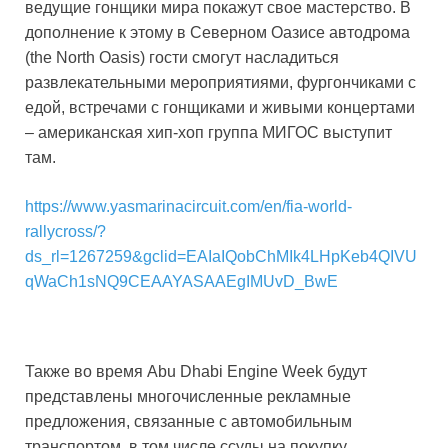
ведущие гонщики мира покажут свое мастерство. В
дополнение к этому в Северном Оазисе автодрома
(the North Oasis) гости смогут насладиться
развлекательными мероприятиями, фургончиками с
едой, встречами с гонщиками и живыми концертами
– американская хип-хоп группа МИГОС выступит
там.
https://www.yasmarinacircuit.com/en/fia-world-
rallycross/?
ds_rl=1267259&gclid=EAIaIQobChMIk4LHpKeb4QIVU
qWaCh1sNQ9CEAAYASAAEgIMUvD_BwE
Также во время Abu Dhabi Engine Week будут
представлены многочисленные рекламные
предложения, связанные с автомобильным
транспортом, в том числе ссуды на покупку