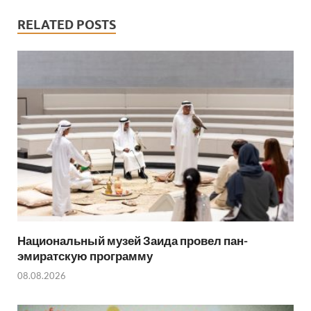
k
t
t
a
h
RELATED POSTS
e
s
i
a
r
A
l
r
p
e
p
Национальный музей Заида провел пан-
эмиратскую программу
08.08.2026