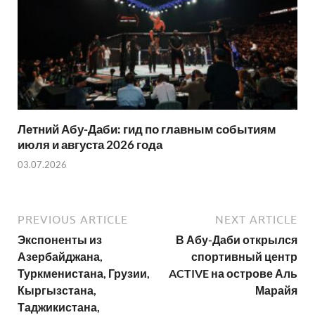
Летний Абу-Даби: гид по главным событиям
июля и августа 2026 года
03.07.2026
PREVIOUS ARTICLE
NEXT ARTICLE
Экспоненты из
В Абу-Даби открылся
Азербайджана,
спортивный центр
Туркменистана, Грузии,
ACTIVE на острове Аль
Кыргызстана,
Марайя
Таджикистана,