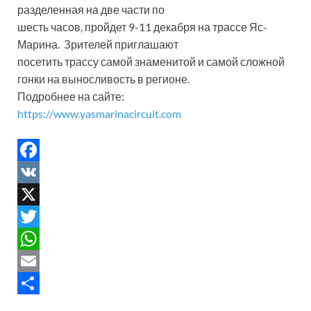
разделенная на две части по
шесть часов, пройдет 9-11 декабря на трассе Яс-
Марина. Зрителей приглашают
посетить трассу самой знаменитой и самой сложной
гонки на выносливость в регионе.
Подробнее на сайте:
https://www.yasmarinacircuit.com
F
a
V
c
K
X
e
T
b
w
W
o
i
h
E
o
t
a
m
S